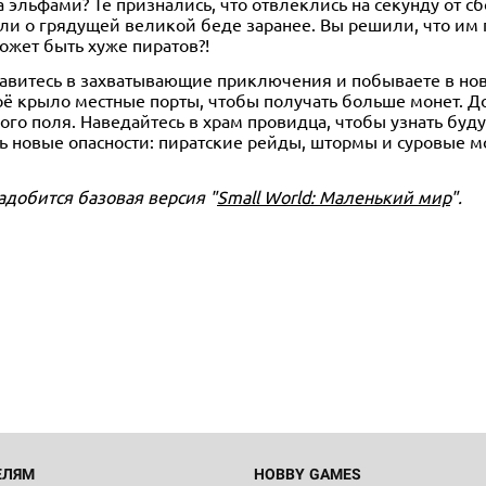
эльфами? Те признались, что отвлеклись на секунду от сб
ли о грядущей великой беде заранее. Вы решили, что им 
ожет быть хуже пиратов?!
авитесь в захватывающие приключения и побываете в но
оё крыло местные порты, чтобы получать больше монет. Д
ого поля. Наведайтесь в храм провидца, чтобы узнать буд
ть новые опасности: пиратские рейды, штормы и суровые м
адобится базовая версия "
Small World: Маленький мир
".
ЕЛЯМ
HOBBY GAMES