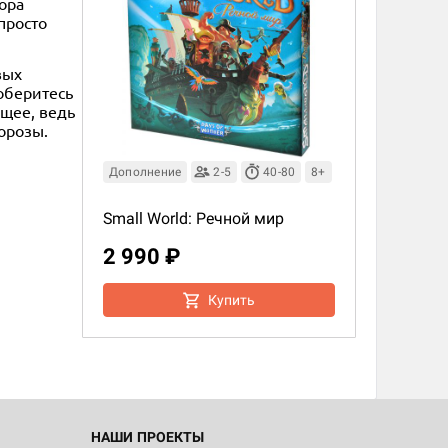
ора
просто
вых
оберитесь
ущее, ведь
орозы.
Дополнение
2-5
40-80
8+
Small World: Речной мир
2 990 ₽
Купить
НАШИ ПРОЕКТЫ