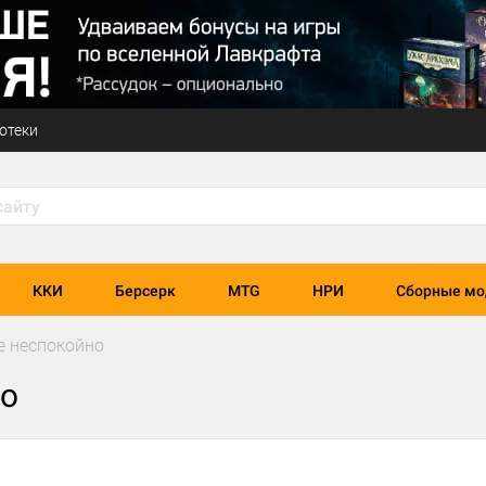
отеки
ККИ
Берсерк
MTG
НРИ
Сборные мо
е неспокойно
но