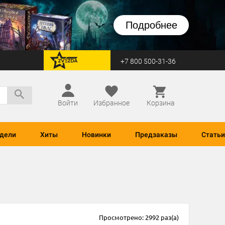
Подробнее
+7 800 500-31-36
перейти на Zvezda
Войти
Избранное
Корзина
дели
Хиты
Новинки
Предзаказы
Статьи
Просмотрено: 2992 раз(а)