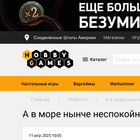
Соединённые Штаты Америки
Магазины
Игр
Каталог
Настольные игры
Варгеймы
Warhammer
Главная
Новости
А в море нынч
А в море нынче неспокой
11 апр 2025 10:05