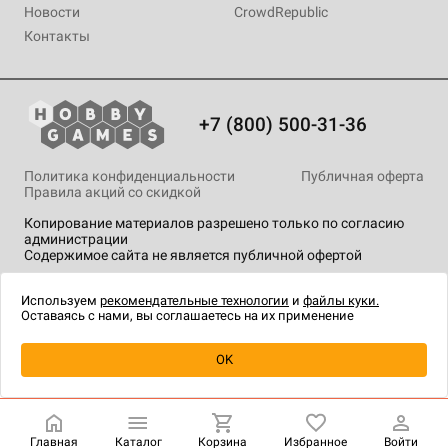
Новости
CrowdRepublic
Контакты
+7 (800) 500-31-36
Политика конфиденциальности
Публичная оферта
Правила акций со скидкой
Копирование материалов разрешено только по согласию
администрации
Содержимое сайта не является публичной офертой
На сайте Hobby Games применяются
рекомендательные
технологии
.
Используем
рекомендательные технологии
и
файлы куки.
Оставаясь с нами, вы соглашаетесь на их применение
Уведомить о наличии
OK
Главная
Каталог
Корзина
Избранное
Войти