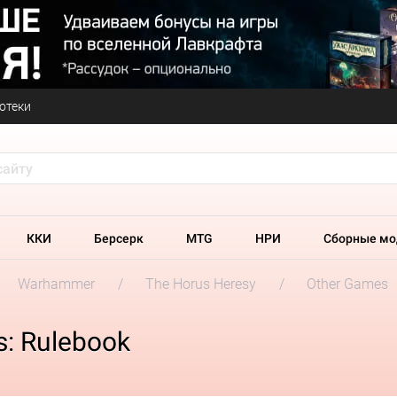
отеки
ККИ
Берсерк
MTG
НРИ
Сборные мо
Warhammer
The Horus Heresy
Other Games
s: Rulebook