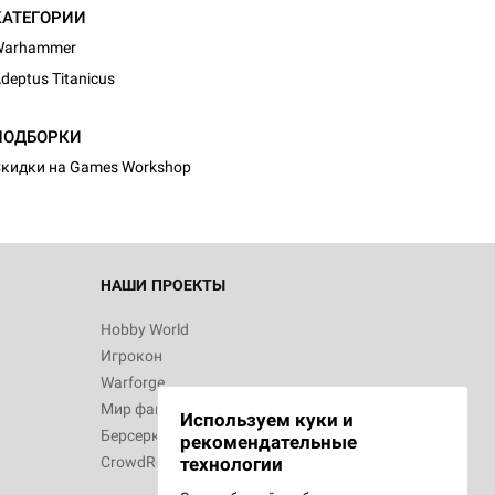
КАТЕГОРИИ
Warhammer
deptus Titanicus
d Монстры
ПОДБОРКИ
кидки на Games Workshop
 Зомбицид:
НАШИ ПРОЕКТЫ
Hobby World
Игрокон
d Ужас
Warforge
Мир фантастики
Используем куки и
Берсерк
рекомендательные
CrowdRepublic
технологии