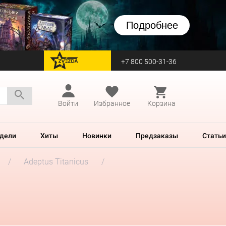
Подробнее
+7 800 500-31-36
перейти на Zvezda
Войти
Избранное
Корзина
дели
Хиты
Новинки
Предзаказы
Статьи
Adeptus Titanicus