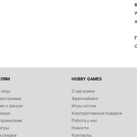
A
Настольная игра Hobby Worl
Египта
1 991
С
Настольная игра Hobby World
Белая смерть
12 990
ЕЛЯМ
HOBBY GAMES
 игру
О магазине
программа
Франчайзинг
Настольная игра Hobby Worl
я о заказе
Игры оптом
Аркхэма. Карточная игра
овара
Корпоративные подарки
3 490
 правилами
Работа у нас
игры
Новости
з скидки
Контакты