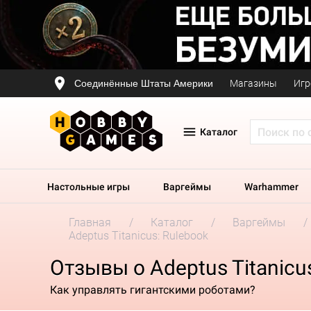
Соединённые Штаты Америки
Магазины
Игр
Каталог
Настольные игры
Варгеймы
Warhammer
Главная
Каталог
Варгеймы
Adeptus Titanicus: Rulebook
Отзывы о Adeptus Titanicu
Как управлять гигантскими роботами?