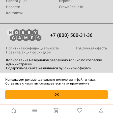
Работа у нас
Берсерк
Новости
CrowdRepublic
Контакты
+7 (800) 500-31-36
Политика конфиденциальности
Публичная оферта
Правила акций со скидкой
Копирование материалов разрешено только по согласию
администрации
Содержимое сайта не является публичной офертой
На сайте Hobby Games применяются
рекомендательные
технологии
.
Используем
рекомендательные технологии
и
файлы куки.
Оставаясь с нами, вы соглашаетесь на их применение
Уведомить о наличии
OK