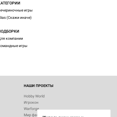
КАТЕГОРИИ
ечериночные игры
lias (Скажи иначе)
ПОДБОРКИ
d Монстры
ля компании
Командные игры
 Зомбицид:
НАШИ ПРОЕКТЫ
Hobby World
Игрокон
 Берсерк.
Warforge
в
Мир фантастики