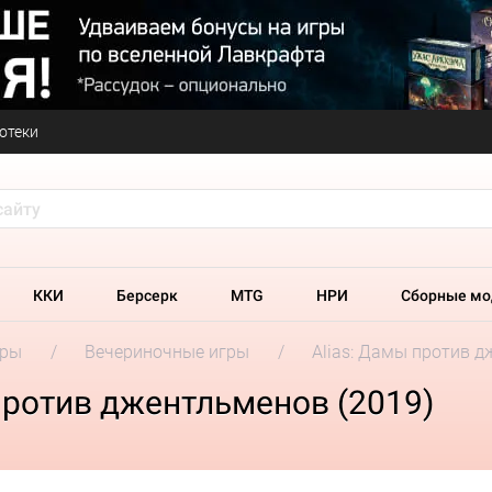
отеки
ККИ
Берсерк
MTG
НРИ
Сборные мо
гры
Вечериночные игры
Alias: Дамы против д
против джентльменов (2019)