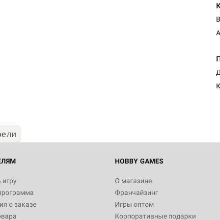
В
A
Настольная игра Hobby Worl
Д
Египта
1 991
рели
Настольная игра Hobby World
Белая смерть
12 990
ЕЛЯМ
HOBBY GAMES
 игру
О магазине
программа
Франчайзинг
Настольная игра Hobby World
я о заказе
Игры оптом
Сердце роя. Дисплей бустеро
овара
Корпоративные подарки