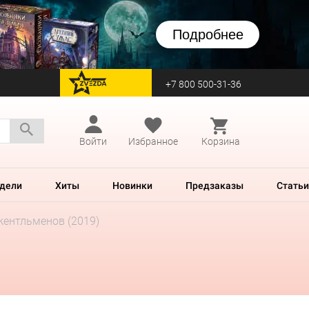
Подробнее
+7 800 500-31-36
перейти на Zvezda
Войти
Избранное
Корзина
дели
Хиты
Новинки
Предзаказы
Статьи
жентльменов (2019)