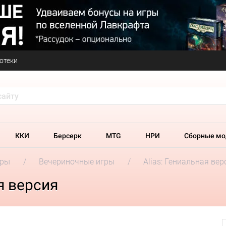
отеки
ККИ
Берсерк
MTG
НРИ
Сборные мо
гры
Вечериночные игры
Alias: Гениальная вер
я версия