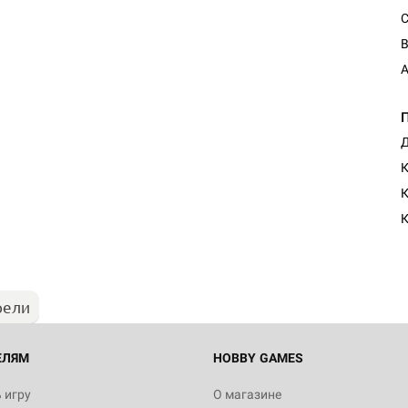
С
В
A
Д
К
Настольная игра Hobby Worl
Египта
К
1 991
рели
Настольная игра Hobby World
Белая смерть
12 990
ЕЛЯМ
HOBBY GAMES
 игру
О магазине