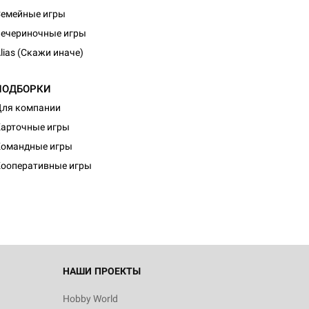
емейные игры
ечериночные игры
lias (Скажи иначе)
ПОДБОРКИ
ля компании
арточные игры
d Монстры
Командные игры
ооперативные игры
 Зомбицид:
НАШИ ПРОЕКТЫ
Hobby World