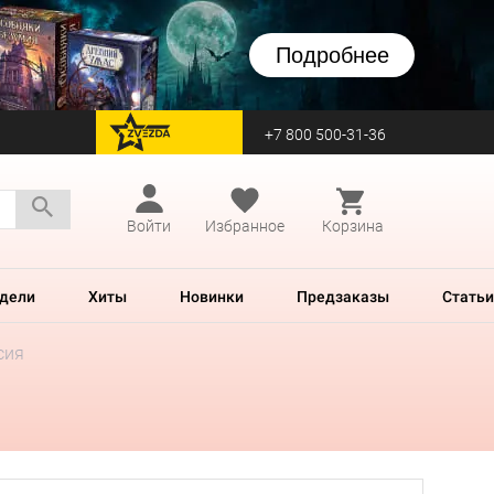
Подробнее
+7 800 500-31-36
перейти на Zvezda
Войти
Избранное
Корзина
дели
Хиты
Новинки
Предзаказы
Статьи
сия