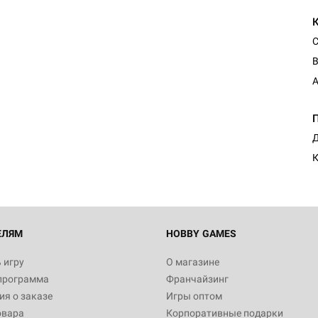
С
В
A
Д
ЕЛЯМ
HOBBY GAMES
 игру
О магазине
программа
Франчайзинг
я о заказе
Игры оптом
овара
Корпоративные подарки