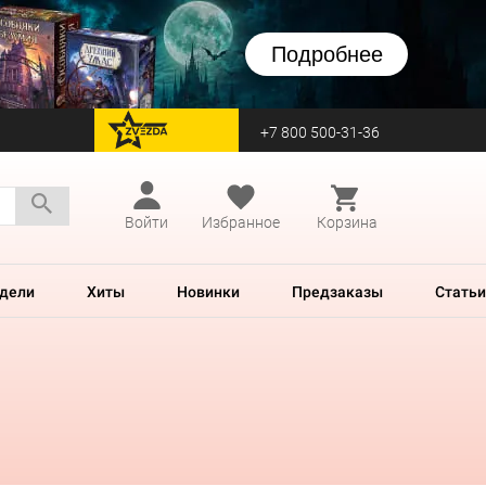
Подробнее
+7 800 500-31-36
перейти на Zvezda
Войти
Избранное
Корзина
дели
Хиты
Новинки
Предзаказы
Статьи