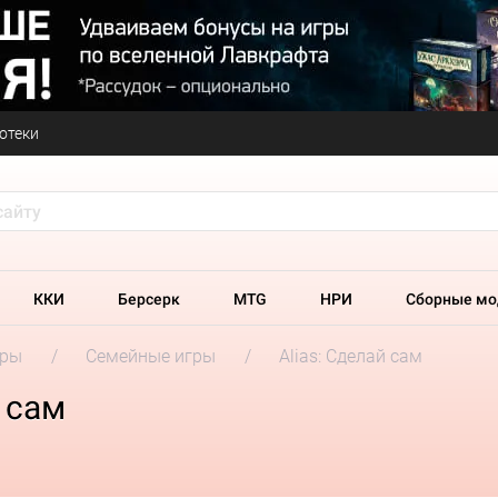
отеки
ККИ
Берсерк
MTG
НРИ
Сборные мо
гры
Семейные игры
Alias: Сделай сам
 сам