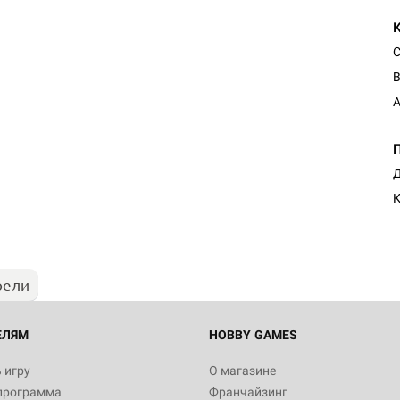
С
В
A
Д
рели
ЕЛЯМ
HOBBY GAMES
 игру
О магазине
программа
Франчайзинг