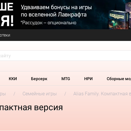
отеки
ККИ
Берсерк
MTG
НРИ
Сборные мо
гры
Семейные игры
Alias Family. Компактная 
мпактная версия