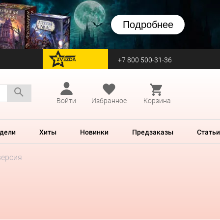
Подробнее
+7 800 500-31-36
перейти на Zvezda
Войти
Избранное
Корзина
дели
Хиты
Новинки
Предзаказы
Статьи
версия