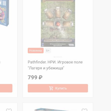
Новинка
6+
я
Pathfinder. НРИ. Игровое поле
"Лагеря и убежища"
799 ₽
Купить