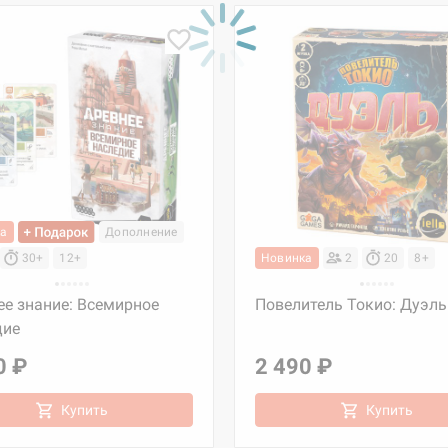
ка
Дополнение
30+
12+
Новинка
2
20
8+
ее знание: Всемирное
Повелитель Токио: Дуэль
дие
0 ₽
2 490 ₽
Купить
Купить