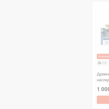
Новин
1-4
Древн
насле
1 00