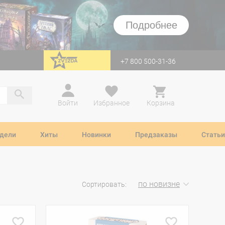
Подробнее
+7 800 500-31-36
перейти на Zvezda
Войти
Избранное
Корзина
дели
Хиты
Новинки
Предзаказы
Статьи
по новизне
Сортировать: