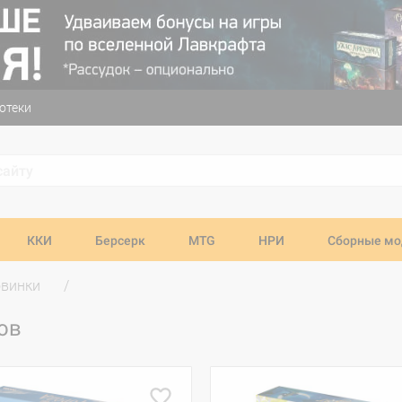
отеки
ККИ
Берсерк
MTG
НРИ
Сборные мо
овинки
ов