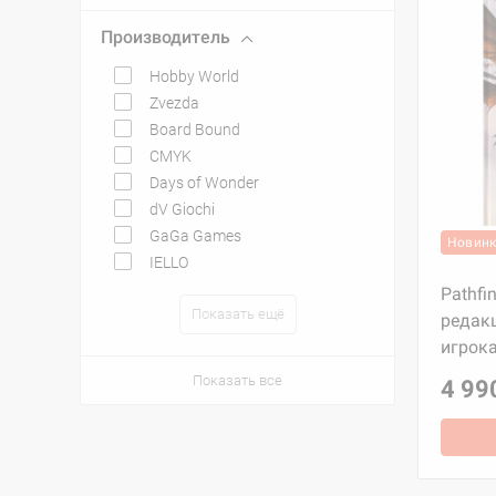
Производитель
Hobby World
Zvezda
Board Bound
CMYK
Days of Wonder
dV Giochi
GaGa Games
Новин
IELLO
Pathfi
Показать ещё
редакц
игрока
Показать все
4 99