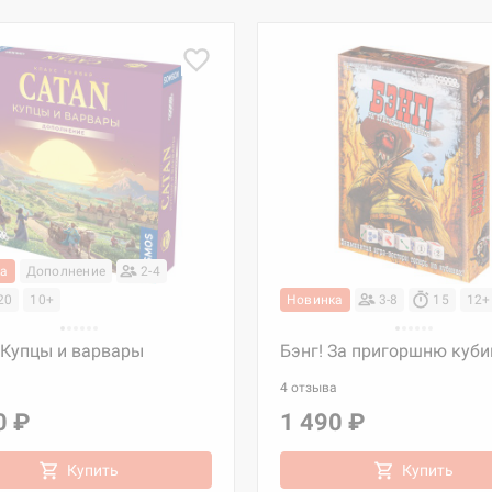
ка
Дополнение
2-4
20
10+
Новинка
3-8
15
12+
 Купцы и варвары
Бэнг! За пригоршню куби
4 отзыва
0 ₽
1 490 ₽
Купить
Купить