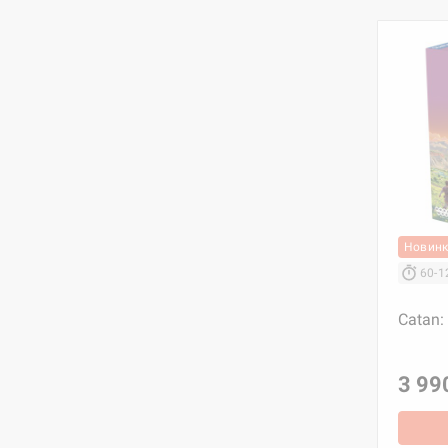
Новин
60-1
Catan:
3 99