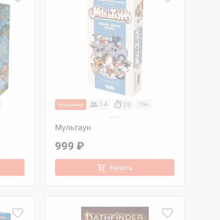
Новинка
1-4
20
10+
Мультаун
999 ₽
Купить