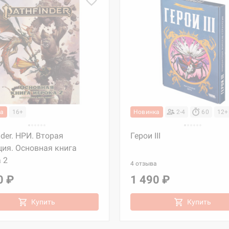
ка
16+
Новинка
2-4
60
12+
nder. НРИ. Вторая
Герои III
ия. Основная книга
 2
4 отзыва
0 ₽
1 490 ₽
Купить
Купить