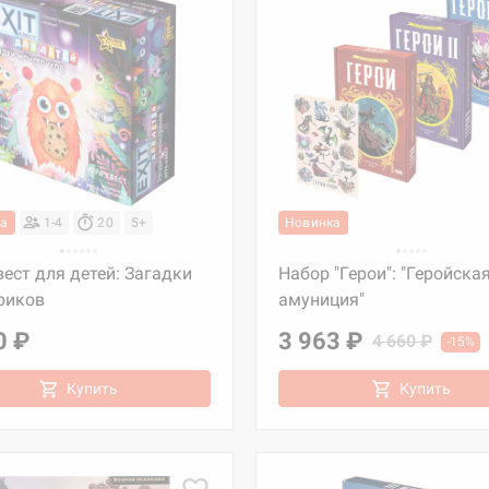
ка
1-4
20
5+
Новинка
вест для детей: Загадки
Набор "Герои": "Геройска
риков
амуниция"
0 ₽
3 963 ₽
4 660 ₽
-15%
Купить
Купить