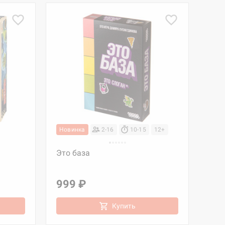
Новинка
2-16
10-15
12+
Это база
999 ₽
Купить