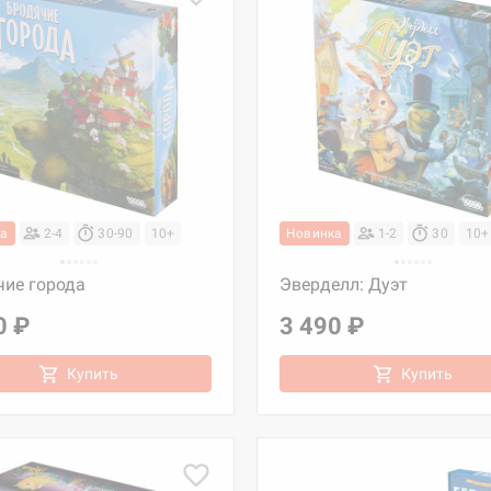
ка
2-4
30-90
10+
Новинка
1-2
30
10+
чие города
Эверделл: Дуэт
0 ₽
3 490 ₽
Купить
Купить