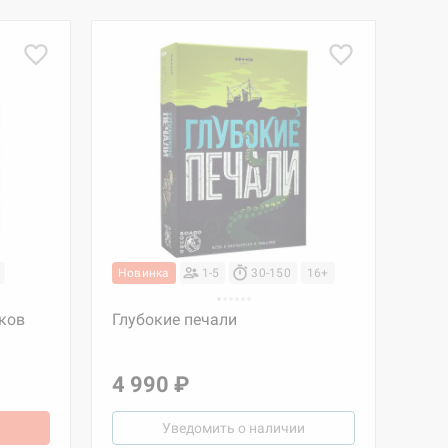
Новинка
1-5
30-150
16+
ков
Глубокие печали
4 990 ₽
Уведомить о наличии