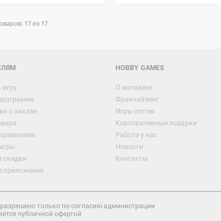
оваров: 17 из 17
ЕЛЯМ
HOBBY GAMES
 игру
О магазине
программа
Франчайзинг
я о заказе
Игры оптом
овара
Корпоративные подарки
 правилами
Работа у нас
игры
Новости
з скидки
Контакты
е приложение
разрешено только по согласию администрации
яется публичной офертой