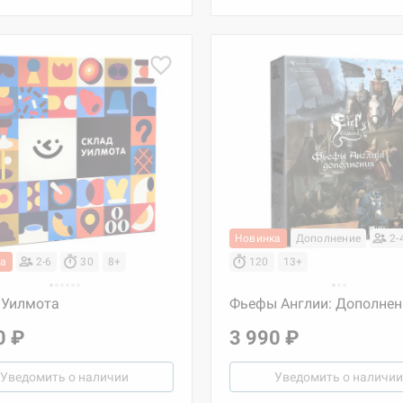
Новинка
Дополнение
2-
ка
2-6
30
8+
120
13+
 Уилмота
Фьефы Англии: Дополнен
0 ₽
3 990 ₽
Уведомить о наличии
Уведомить о наличии