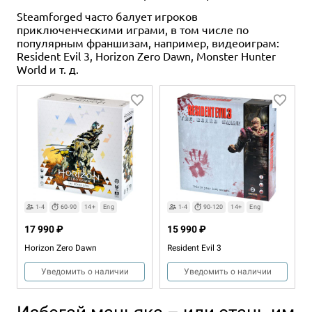
Steamforged часто балует игроков
приключенческими играми, в том числе по
популярным франшизам, например, видеоиграм:
Resident Evil 3, Horizon Zero Dawn, Monster Hunter
World и т. д.
1-4
60-90
14+
Eng
1-4
90-120
14+
Eng
17 990 ₽
15 990 ₽
Horizon Zero Dawn
Resident Evil 3
Уведомить о наличии
Уведомить о наличии