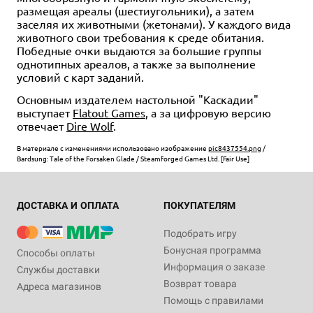
Руководство мастера
Юбилейное издание
Энциклопедия чудовищ
размещая ареалы (шестиугольники), а затем
27 отзывов
3 отзыва
подземелий
3 отзыва
12 отзывов
заселяя их животными (жетонами). У каждого вида
Уведомить о наличии
Уведомить о наличии
25 отзывов
животного свои требования к среде обитания.
Уведомить о наличии
Уведомить о наличии
Победные очки выдаются за большие группы
Купить
однотипных ареалов, а также за выполнение
условий с карт заданий.
Основным издателем настольной "Каскадии"
выступает
Flatout Games
, а за цифровую версию
отвечает
Dire Wolf
.
В материале с изменениями использовано изображение
pic8437554.png
/
Bardsung: Tale of the Forsaken Glade / Steamforged Games Ltd. [Fair Use]
ДОСТАВКА И ОПЛАТА
ПОКУПАТЕЛЯМ
Подобрать игру
Бонусная программа
Способы оплаты
Информация о заказе
Службы доставки
Возврат товара
Адреса магазинов
Помощь с правилами