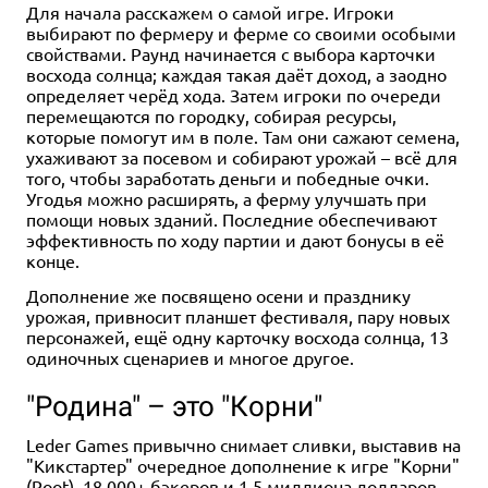
Для начала расскажем о самой игре. Игроки
выбирают по фермеру и ферме со своими особыми
свойствами. Раунд начинается с выбора карточки
восхода солнца; каждая такая даёт доход, а заодно
определяет черёд хода. Затем игроки по очереди
перемещаются по городку, собирая ресурсы,
которые помогут им в поле. Там они сажают семена,
ухаживают за посевом и собирают урожай – всё для
того, чтобы заработать деньги и победные очки.
Угодья можно расширять, а ферму улучшать при
помощи новых зданий. Последние обеспечивают
эффективность по ходу партии и дают бонусы в её
конце.
Дополнение же посвящено осени и празднику
урожая, привносит планшет фестиваля, пару новых
персонажей, ещё одну карточку восхода солнца, 13
одиночных сценариев и многое другое.
"Родина" – это "Корни"
Leder Games привычно снимает сливки, выставив на
"Кикстартер" очередное дополнение к игре "Корни"
(Root). 18 000+ бэкеров и 1,5 миллиона долларов –