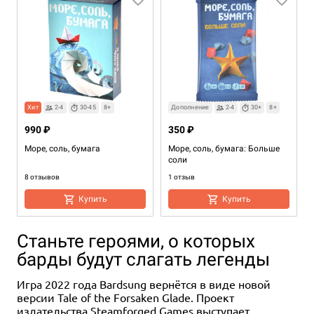
Хит
2-4
30-45
8+
Дополнение
2-4
30+
8+
990 ₽
350 ₽
Море, соль, бумага
Море, соль, бумага: Больше
соли
8 отзывов
1 отзыв
Купить
Купить
Станьте героями, о которых
барды будут слагать легенды
Игра 2022 года Bardsung вернётся в виде новой
версии Tale of the Forsaken Glade. Проект
издательства Steamforged Games выступает