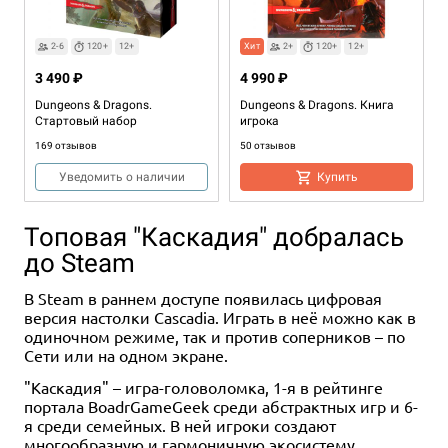
2-6
120+
12+
Хит
2+
120+
12+
3 490 ₽
4 990 ₽
Dungeons & Dragons.
Dungeons & Dragons. Книга
Стартовый набор
игрока
169 отзывов
50 отзывов
Уведомить о наличии
Купить
Топовая "Каскадия" добралась
до Steam
В Steam в раннем доступе появилась цифровая
версия настолки Cascadia. Играть в неё можно как в
одиночном режиме, так и против соперников – по
Сети или на одном экране.
Хит
12+
1-6
1-6
60+
60+
13+
18+
12+
2-6
60+
16+
"Каскадия" – игра-головоломка, 1-я в рейтинге
портала BoadrGameGeek среди абстрактных игр и 6-
4 990 ₽
2 990 ₽
5 990 ₽
4 990 ₽
2 990 ₽
я среди семейных. В ней игроки создают
Dungeons & Dragons.
Зов Ктулху. Стартовый набор
Зов Ктулху: Книга Хранителя.
Dungeons & Dragons:
Зов Ктулху. Книга сыщика
многообразную и гармоничную экосистему,