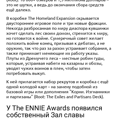
это не шутки, а ведь до окончания сбора средств
ещё далеко.
В коробке The Homeland Expansion скрывается
двустороннее игровое поле и три новые фракции.
Некогда разбросанная по миру диаспора кувшинки
хочет сделать лес своим домом, стремится к миру,
но готовится к войне. Сумеречный совет желает
положить войне конец, призывая к дебатам, а не
оружию, так что раз за разом устраивает собрания, а
также принимает меняющие их работу указы.
Плуты из Дремучего леса – местные робин гуды,
которые, устраивая набеги на казармы и обозы,
уводят чужих воинов в плен, чтобы затем
потребовать выкуп.
К ней прилагается набор рекрутов и коробка с ещё
одной колодой карт – на замену подобной из
базовой игры или дополнения "Корни. Изгнанники
и партизаны" (Root: The Exiles and Partisans Deck).
У The ENNIE Awards появился
собственный Зал славы