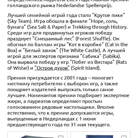
голландского рынка Nederlandse Spellenprijs.
Лучшей семейной игрой года стало "Крутое пике"
(Sky Team). Игра обошла в финале "Море, соль,
бумага" (Sea Salt & Paper) и Trekking through History.
Среди игр для продвинутых игроков победу
празднует "Смешанный лес" (Forest Shuffle). Он
обогнал по баллам игры "Кот в коробке" (Cat in the
Box) и "Белый замок" (The White Castle). А лучшей
игрой для экспертов признана "Сабика" (Sabika).
Она вырвала победу у игр "Побег из Вистара" (Rats
of Wistar) и
"Остров духов"
(Spirit Island).
Премия присуждается с 2001 года – помогает
местному потребителю с выбором игр, а также
поощряет издателей выпускать только самое
лучшее. Номинантов премии подбирает экспертное
жюри, а лауреатов определяют простым
голосованием рядовые настольщики. Вполне
естественно, что к премии допускаются игры,
выпущенные в Нидерландах с 1 июня
предшествующего года по 31 мая текущего.