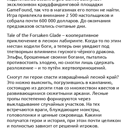
эксклюзивом краудфандинговой площадки
Дополнение
1-4
90-120
Дополнение
Дополнение
1-6
1-6
90-180
90-180
GameFound, так что в магазинах его потом не найти.
13+
2-5
1-4
1-3
60
60-120
90-120
10+
12+
13+
Хит
13+
13+
1-4
1-4
60-90
90-120
12+
13+
Игра привлекла внимание 2 500 настольщиков и
2 490 ₽
3 493 ₽
2 490 ₽
1 490 ₽
3 890 ₽
7 990 ₽
4 990 ₽
4 990 ₽
собрала почти 600 000 долларов. До окончания
4 990 ₽
-30%
предзаказов остались считаные дни.
Смешанный лес
Сабика
Горизонты острова духов
Остров духов: Перо и пламя
Белый замок
Остров духов
Остров духов: Инкарнация
Остров духов: Гиблый край
природы
Tale of the Forsaken Glade – кооперативное
1 отзыв
4 отзыва
2 отзыва
3 отзыва
53 отзыва
4 отзыва
Купить
приключение в лесном лабиринте. Когда-то по этим
Купить
Уведомить о наличии
Купить
Купить
Уведомить о наличии
Уведомить о наличии
Купить
местам ходили боги, а теперь они увядают под
тлетворным влиянием гнусного чёрного дракона.
Эльфы, брошенные своими богами, пытались
противостоять злодею, но смогли лишь сдержать
разложение – и то путём жертвоприношений.
Смогут ли герои спасти извращённый лесной край?
Это можно выяснить, погрузившись в кампанию,
состоящую из десяти глав со множеством квестов и
развивающимися сюжетными арками. Лесные
тропы постепенно формируются через
выкладывание случайных участков. На тех
встречаются враги, блуждающие монстры,
головоломки и ценные сокровища. Какими
получатся герои и история, при этом почти целиком
и полностью зависит от решений игроков.