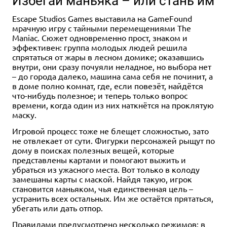
Избегай маньяка – или стань им
Escape Studios Games выставила на GameFound
мрачную игру с тайными перемещениями The
Maniac. Сюжет одновременно прост, знаком и
эффективен: группа молодых людей решила
спрятаться от жары в лесном домике; оказавшись
внутри, они сразу почуяли неладное, но выбора нет
1-4
60-90
14+
Eng
1-4
60-90
14+
Eng
– до города далеко, машина сама себя не починит, а
в доме полно комнат, где, если повезёт, найдётся
14 990 ₽
14 990 ₽
что-нибудь полезное; и теперь только вопрос
Monster Hunter World: Ancient
Monster Hunter World:
времени, когда один из них наткнётся на проклятую
Forest
Wildspire Waste
маску.
Уведомить о наличии
Уведомить о наличии
Игровой процесс тоже не блещет сложностью, зато
не отвлекает от сути. Фигурки персонажей рыщут по
дому в поисках полезных вещей, которые
представлены картами и помогают выжить и
убраться из ужасного места. Вот только в колоду
замешаны карты с маской. Найдя такую, игрок
становится маньяком, чья единственная цель –
устранить всех остальных. Им же остаётся прятаться,
убегать или дать отпор.
Правилами предусмотрено несколько режимов: в