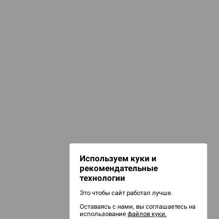
КАТЕГОРИИ
ашни для кубиков
гральные кубики
игурки и сувениры
НАШИ ПРОЕКТЫ
Hobby World
Игрокон
Warforge
Мир фантастики
Используем куки и
Берсерк
рекомендательные
CrowdRepublic
технологии
Это чтобы сайт работал лучше.
Оставаясь с нами, вы соглашаетесь на
использование
файлов куки.