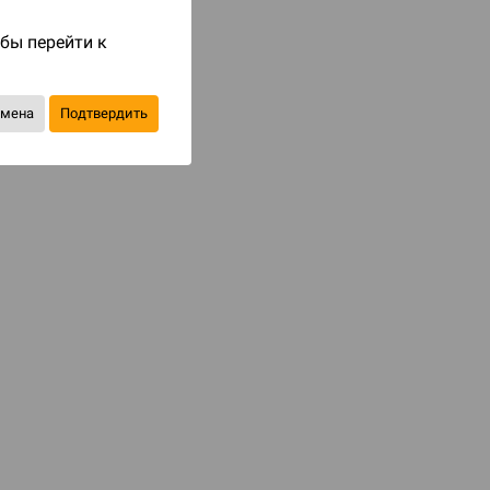
Код товара: 54278
обы перейти к
980 ₽
до 98
бонусов на следующие покупки
тмена
Подтвердить
Купить
В избранное