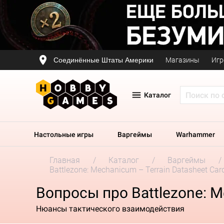
Соединённые Штаты Америки
Магазины
Игр
Каталог
Настольные игры
Варгеймы
Warhammer
Главная
Каталог
Варгеймы
Battlezone: Mechanicum – Terrain Datasheet Car
Вопросы про Battlezone: M
Нюансы тактического взаимодействия