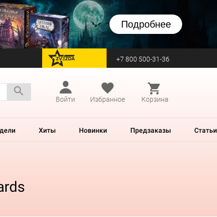
Подробнее
+7 800 500-31-36
перейти на Zvezda
Войти
Избранное
Корзина
дели
Хиты
Новинки
Предзаказы
Статьи
ards