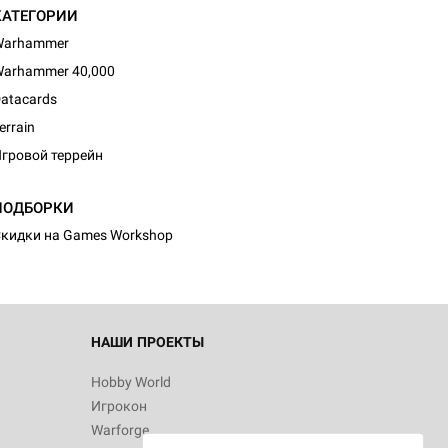
КАТЕГОРИИ
Warhammer
arhammer 40,000
atacards
errain
гровой террейн
d Монстры
ПОДБОРКИ
кидки на Games Workshop
 Зомбицид:
НАШИ ПРОЕКТЫ
Hobby World
Игрокон
 Берсерк.
Warforge
в