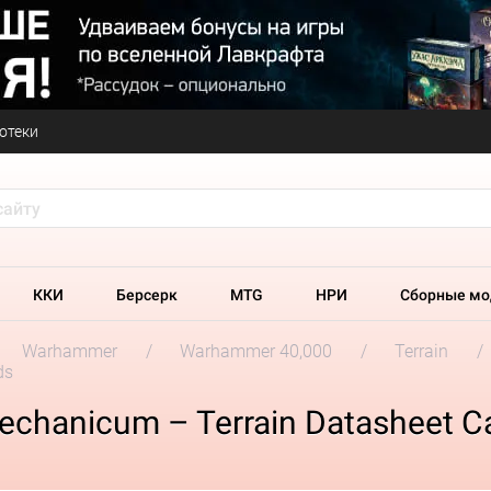
отеки
ККИ
Берсерк
MTG
НРИ
Сборные мо
Warhammer
Warhammer 40,000
Terrain
ds
echanicum – Terrain Datasheet C