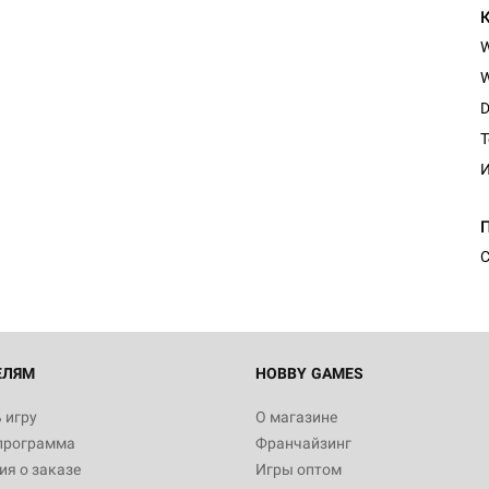
W
D
T
И
Настольная игра Hobby Worl
Египта
1 991
С
Настольная игра Hobby World
Белая смерть
12 990
ЕЛЯМ
HOBBY GAMES
 игру
О магазине
программа
Франчайзинг
Настольная игра Hobby World
я о заказе
Игры оптом
Сердце роя. Дисплей бустеро