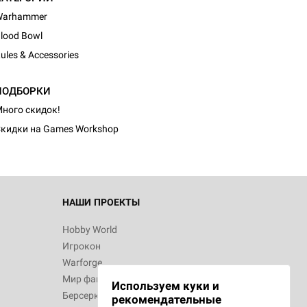
Warhammer
lood Bowl
ules & Accessories
d Монстры
ПОДБОРКИ
ного скидок!
кидки на Games Workshop
 Зомбицид:
НАШИ ПРОЕКТЫ
Hobby World
Игрокон
 Берсерк.
Warforge
в
Мир фантастики
Используем куки и
Берсерк
рекомендательные