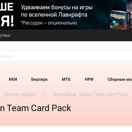
отеки
ККИ
Берсерк
MTG
НРИ
Сборные мо
Много скидок!
Blood Bowl: Goblin Team Card Pack
in Team Card Pack