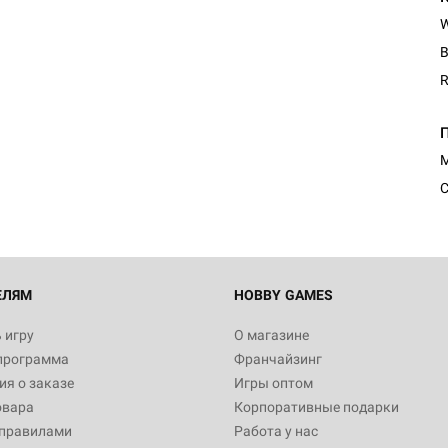
B
R
Настольная игра Hobby Worl
Египта
1 991
М
С
Настольная игра Hobby World
Белая смерть
12 990
ЕЛЯМ
HOBBY GAMES
 игру
О магазине
программа
Франчайзинг
Настольная игра Hobby World
я о заказе
Игры оптом
Сердце роя. Дисплей бустеро
овара
Корпоративные подарки
3 490
 правилами
Работа у нас