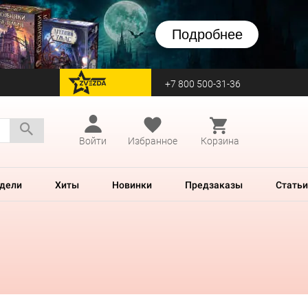
Подробнее
+7 800 500-31-36
перейти на Zvezda
Войти
Избранное
Корзина
дели
Хиты
Новинки
Предзаказы
Статьи