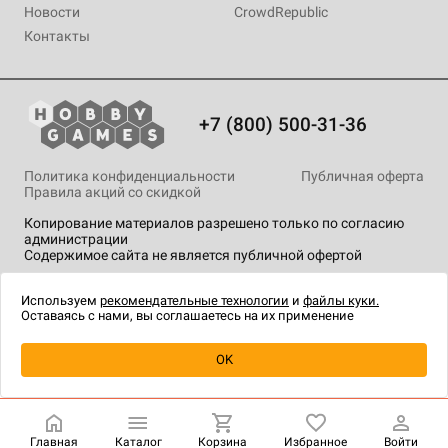
Новости
CrowdRepublic
Контакты
+7 (800) 500-31-36
Политика конфиденциальности
Публичная оферта
Правила акций со скидкой
Копирование материалов разрешено только по согласию
администрации
Содержимое сайта не является публичной офертой
На сайте Hobby Games применяются
рекомендательные
технологии
.
Используем
рекомендательные технологии
и
файлы куки.
Оставаясь с нами, вы соглашаетесь на их применение
Уведомить о наличии
OK
Главная
Каталог
Корзина
Избранное
Войти