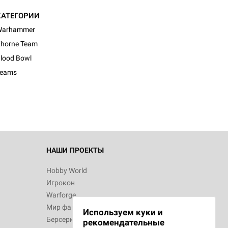
КАТЕГОРИИ
Warhammer
horne Team
lood Bowl
Teams
НАШИ ПРОЕКТЫ
Hobby World
Игрокон
Warforge
Мир фантастики
Используем куки и
Берсерк
рекомендательные