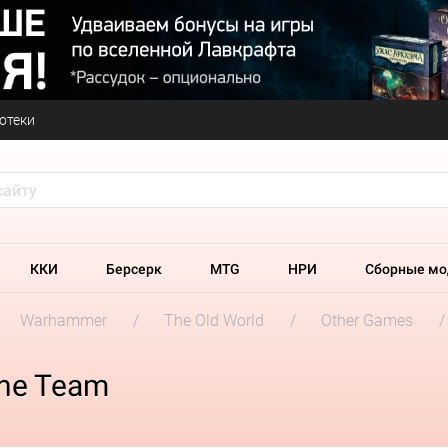
отеки
ККИ
Берсерк
MTG
НРИ
Сборные мо
Warhammer
The Old World
Other Games
rne Team