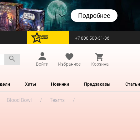
Подробнее
+7 800 500-31-36
перейти на Zvezda
Войти
Избранное
Корзина
дели
Хиты
Новинки
Предзаказы
Статьи
Blood Bowl
Teams