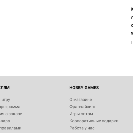
K
B
ЕЛЯМ
HOBBY GAMES
 игру
О магазине
программа
Франчайзинг
я о заказе
Игры оптом
овара
Корпоративные подарки
 правилами
Работа у нас