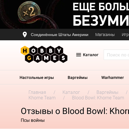
Соединённые Штаты Америки
Магазины
Игр
Каталог
Настольные игры
Варгеймы
Warhammer
Главная
Каталог
Варгеймы
Khorne Team
Blood Bowl: Khorne Team
Отзывы о Blood Bowl: Kho
Псы войны