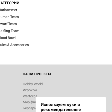
КАТЕГОРИИ
Warhammer
Human Team
warf Team
d Журнал
alfling Team
к: Братья
lood Bowl
ules & Accessories
d Звёздные
НАШИ ПРОЕКТЫ
Hobby World
Игрокон
d Сумерки
Warforge
: Грозовой
Мир фантастики
Используем куки и
Берсерк
рекомендательные