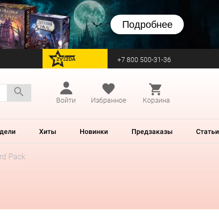
Подробнее
+7 800 500-31-36
перейти на Zvezda
Войти
Избранное
Корзина
дели
Хиты
Новинки
Предзаказы
Статьи
rd Pack