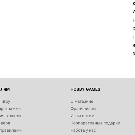
D
Настольная игра Hobby Worl
H
"Мир фантастики. Спецвыпус
Стругацкие"
B
1 490
R
Настольная игра Hobby Worl
империи: Боевая тревога
799
ЕЛЯМ
HOBBY GAMES
 игру
О магазине
программа
Франчайзинг
Настольная игра Hobby Worl
я о заказе
Игры оптом
империи. Четвёртая редакция
овара
Корпоративные подарки
Рубеж
12 990
 правилами
Работа у нас