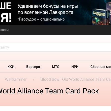
отеки
ККИ
Берсерк
MTG
НРИ
Сборные мо
Warhammer
Blood Bowl: Old World Alliance Team Ca
orld Alliance Team Card Pack