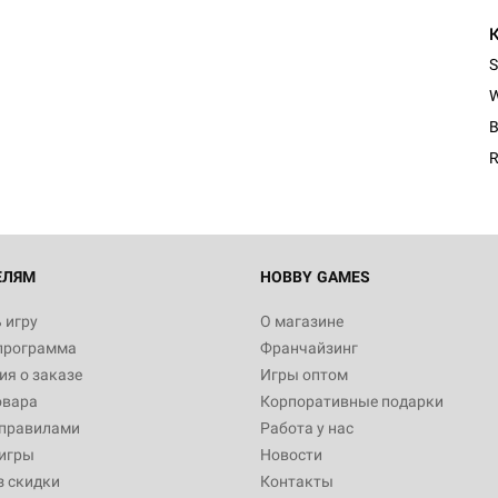
S
B
R
ЕЛЯМ
HOBBY GAMES
 игру
О магазине
программа
Франчайзинг
я о заказе
Игры оптом
овара
Корпоративные подарки
 правилами
Работа у нас
игры
Новости
з скидки
Контакты