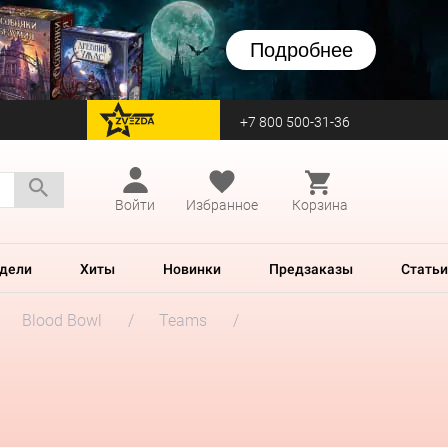
Подробнее
+7 800 500-31-36
перейти на Zvezda
Войти
Избранное
Корзина
дели
Хиты
Новинки
Предзаказы
Статьи
Blood Bowl
Teams