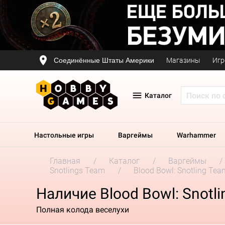
Соединённые Штаты Америки
Магазины
Игр
Каталог
Настольные игры
Варгеймы
Warhammer
Главная
Каталог
Варгеймы
Snotlings Team
Blood Bowl: Snotling Tea
Наличие Blood Bowl: Snotl
Полная колода веселухи