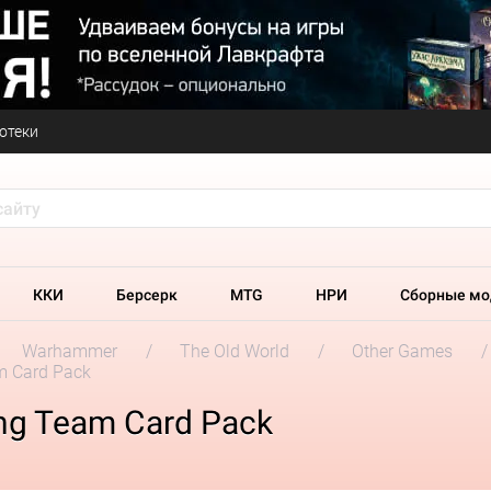
отеки
ККИ
Берсерк
MTG
НРИ
Сборные мо
Warhammer
The Old World
Other Games
m Card Pack
ing Team Card Pack