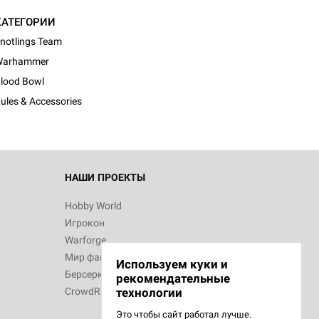
КАТЕГОРИИ
notlings Team
Warhammer
lood Bowl
ules & Accessories
НАШИ ПРОЕКТЫ
Hobby World
Игрокон
Warforge
Мир фантастики
Используем куки и
Берсерк
рекомендательные
CrowdRepublic
технологии
Это чтобы сайт работал лучше.