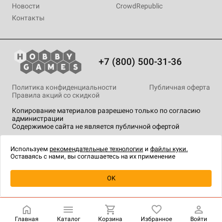
Новости
CrowdRepublic
Контакты
+7 (800) 500-31-36
Политика конфиденциальности
Публичная оферта
Правила акций со скидкой
Копирование материалов разрешено только по согласию
администрации
Содержимое сайта не является публичной офертой
На сайте Hobby Games применяются
рекомендательные
технологии
.
Используем
рекомендательные технологии
и
файлы куки.
Оставаясь с нами, вы соглашаетесь на их применение
Товар снят с продажи
OK
Главная
Каталог
Корзина
Избранное
Войти