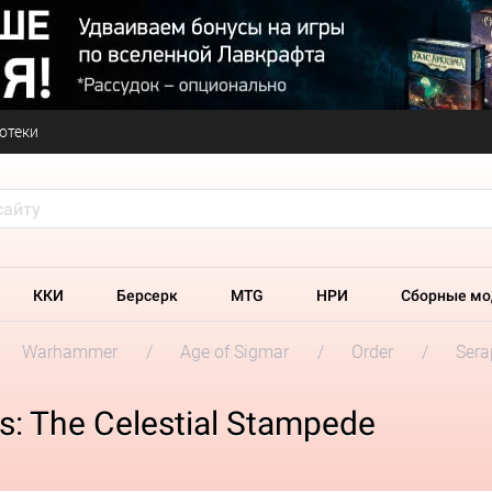
отеки
ККИ
Берсерк
MTG
НРИ
Сборные мо
Warhammer
Age of Sigmar
Order
Ser
: The Celestial Stampede