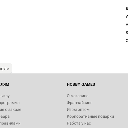
A
S
O
рели
ЕЛЯМ
HOBBY GAMES
 игру
О магазине
программа
Франчайзинг
я о заказе
Игры оптом
овара
Корпоративные подарки
 правилами
Работа у нас