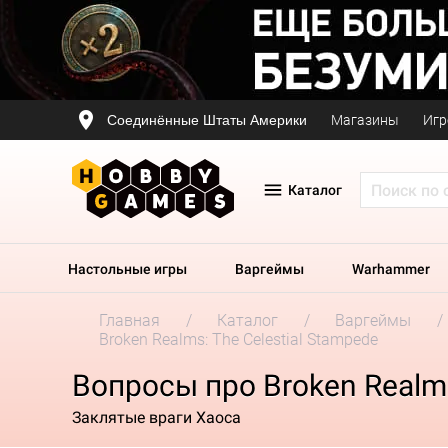
Соединённые Штаты Америки
Магазины
Игр
Каталог
Настольные игры
Варгеймы
Warhammer
Главная
Каталог
Варгеймы
Broken Realms: The Celestial Stampede
Вопросы про Broken Realms
Заклятые враги Хаоса