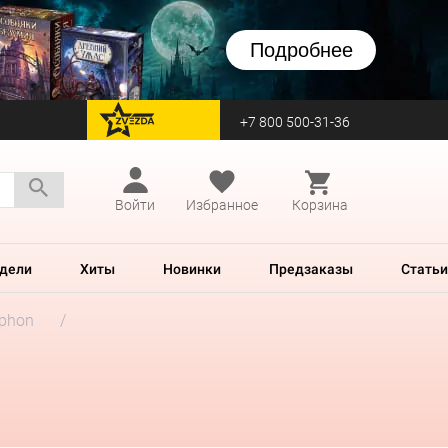
Подробнее
+7 800 500-31-36
перейти на Zvezda
Войти
Избранное
Корзина
дели
Хиты
Новинки
Предзаказы
Статьи
aphon