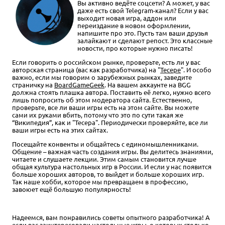
Вы активно ведёте соцсети? А может, у вас
даже есть свой Telegram-канал? Если у вас
выходит новая игра, аддон или
переиздание в новом оформлении,
напишите про это. Пусть там ваши друзья
залайкают и сделают репост. Это классные
новости, про которые нужно писать!
Если говорить о российском рынке, проверьте, есть ли у вас
авторская страница (вас как разработчика) на "
Тесере
". И особо
важно, если мы говорим о зарубежных рынках, заведите
страничку на
BoardGameGeek
. На вашем аккаунте на BGG
должна стоять плашка автора. Поставить её легко, нужно всего
лишь попросить об этом модератора сайта. Естественно,
проверьте, все ли ваши игры есть на этом сайте. Вы можете
сами их руками вбить, потому что это по сути такая же
“Википедия”, как и "Тесера". Периодически проверяйте, все ли
ваши игры есть на этих сайтах.
Посещайте конвенты и общайтесь с единомышленниками.
Общение – важная часть создания игры. Вы делитесь знаниями,
читаете и слушаете лекции. Этим самым становится лучше
общая культура настольных игр в России. И если у нас появится
больше хороших авторов, то выйдет и больше хороших игр.
Так наше хобби, которое мы превращаем в профессию,
завоюет ещё большую популярность!
Надеемся, вам понравились советы опытного разработчика! А
если вас заинтересовали настольные игры, о которых столько