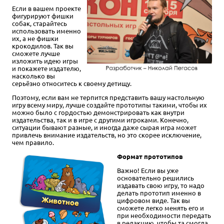
Если в вашем проекте
фигурируют фишки
собак, старайтесь
использовать именно
их, а не фишки
крокодилов. Так вы
сможете лучше
изложить идею игры
и покажете издателю,
насколько вы
серьёзно относитесь к своему детищу.
Поэтому, если вам не терпится представить вашу настольную
игру всему миру, лучше создайте прототипы такими, чтобы их
можно было с гордостью демонстрировать как внутри
издательства, так и в игре с другими игроками. Конечно,
ситуации бывают разные, и иногда даже сырая игра может
привлечь внимание издательств, но это скорее исключение,
чем правило.
Формат прототипов
Важно! Если вы уже
основательно решились
издавать свою игру, то надо
делать прототип именно в
цифровом виде. Так вы
сможете легко менять его и
при необходимости передать
в редакцию, чтобы та смогла