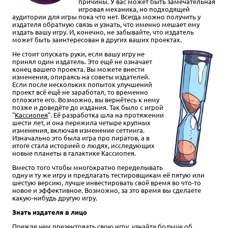
причины. У вас может быть замечательная
игровая механика, но подходящей
аудитории для игры пока что нет. Всегда можно получить у
издателя обратную связь и узнать, что именно мешает ему
издать вашу игру. И, конечно, не забывайте, что издатель
может быть заинтересован в других ваших проектах.
Не стоит опускать руки, если вашу игру не
принял один издатель. Это ещё не означает
конец вашего проекта. Вы можете внести
изменения, опираясь на советы издателей.
Если после нескольких попыток улучшений
проект всё ещё не заработал, то временно
отложите его. Возможно, вы вернётесь к нему
позже и доведёте до издания. Так было с игрой
"
Кассиопея
". Её разработка шла на протяжении
шести лет, и она пережила четыре крупных
изменения, включая изменение сеттинга.
Изначально это была игра про пиратов, а в
итоге стала историей о людях, исследующих
новые планеты в галактике Кассиопея.
Вместо того чтобы многократно переделывать
одну и ту же игру и предлагать тестировщикам её пятую или
шестую версию, лучше инвестировать своё время во что-то
новое и эффективное. Возможно, за это время вы сделаете
какую-нибудь другую игру.
Знать издателя в лицо
Прежде чем презентовать свою игру, узнайте больше об