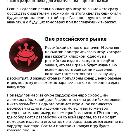
такого разработчика для издательства – просто сказка!
Если вы сделали реально классную игру, то вы можете сразу
обсуждать с издателем, можно ли из этого сделать серию или
будущие дополнения к этой игре. Главное – думать не об
авансах, а о будущих гонорарах при последующих тиражах.
Вне российского рынка
Российский рынок ограничен. И если вы
не смогли пристроить свою игру, которая
вам кажется классной, одному из
российских издательств, то это ещё не
значит, что эта игра не будет издана. Во
всём мире есть ещё сотни издателей,
которые тоже с готовностью вашу игру
рассмотрят. В разных странах популярны совершенно разные
игры, поэтому невозможно заранее знать, кто именно издаст
вашу игру.
Приведу пример: за сухое хардкорное евро с хорошим
движком с большой долей вероятности на российском рынке
никто возьмётся. Ведь это отнимет огромное количество
ресурсов у студии и художников. Но если вы то же евро
представите, например, на немецкой выставке в Гёттингене,
где собираются разработчики со всей Европы, то там ходят
немецкие издатели игр, которые специализируются именно на
хардкорных евро. Вот там пристроить такую игру будет
гораздо проще.