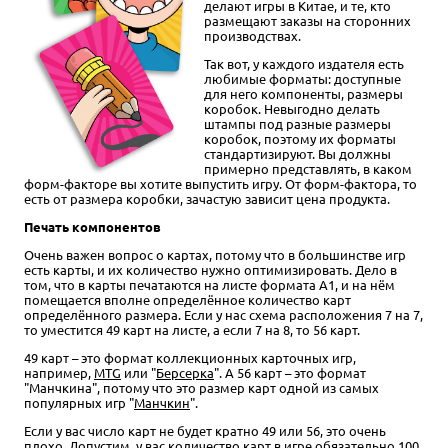
делают игры в Китае, и те, кто
размещают заказы на сторонних
производствах.
Так вот, у каждого издателя есть
любимые форматы: доступные
для него компоненты, размеры
коробок. Невыгодно делать
штампы под разные размеры
коробок, поэтому их форматы
стандартизируют. Вы должны
примерно представлять, в каком
форм-факторе вы хотите выпустить игру. От форм-фактора, то
есть от размера коробки, зачастую зависит цена продукта.
Печать компонентов
Очень важен вопрос о картах, потому что в большинстве игр
есть карты, и их количество нужно оптимизировать. Дело в
том, что в карты печатаются на листе формата А1, и на нём
помещается вполне определённое количество карт
определённого размера. Если у нас схема расположения 7 на 7,
то уместится 49 карт на листе, а если 7 на 8, то 56 карт.
49 карт – это формат коллекционных карточных игр,
например,
MTG
или "
Берсерка
". А 56 карт – это формат
"Манчкина", потому что это размер карт одной из самых
популярных игр "
Манчкин
".
Если у вас число карт не будет кратно 49 или 56, это очень
плохо. Допустим, у вас количество карт в игре обязательно 100,