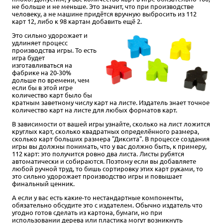
не больше и не меньше. Это значит, что при производстве
человеку, а не машине придётся вручную выбросить из 112
карт 12, либо к 98 картам добавить ещё 2.
Это сильно удорожает и
удлиняет процесс
производства игры. То есть
игра будет
изготавливаться на
фабрике на 20-30%
дольше по времени, чем
если бы в этой игре
количество карт было бы
кратным заветному числу карт на листе. Издатель знает точное
количество карт на листе для любых форматов карт.
В зависимости от вашей игры узнайте, сколько на лист ложится
круглых карт, сколько квадратных определённого размера,
сколько карт больших размера "Диксита". В процессе создания
игры вы должны понимать, что у вас должно быть, к примеру,
112 карт: это получится ровно два листа. Листы рубятся
автоматически и собираются. Поэтому если вы добавляете
любой ручной труд, то бишь сортировку этих карт руками, то
это сильно удорожает производство игры и повышает
финальный ценник.
А если у вас есть какие-то нестандартные компоненты,
обязательно обсудите это с издателем. Обычно издатель что
угодно готов сделать из картона, бумаги, но при
использовании дерева или пластика могут возникнуть