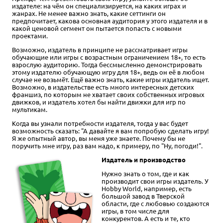
издателе: на чём он специализируется, на каких играх и
жанрах. Не менее важно знать, какие сеттинги он
предпочитает, какова основная аудитория у этого издателя и в
какой ценовой сегмент он пытается попасть с новыми
проектами.
Возможно, издатель в принципе не рассматривает игры
обучающие или игры с возрастным ограничением 18+, то есть
взрослую аудиторию. Тогда бессмысленно демонстрировать
этому издателю обучающую игру для 18+, ведь он её в любом
случае не возьмёт. Ещё важно знать, какие игры издатель ищет.
Возможно, в издательстве есть много интересных детских
франшиз, по которым не хватает своих собственных игровых
движков, и издатель хотел бы найти движки для игр по
мультикам.
Когда вы узнали потребности издателя, тогда у вас будет
возможность сказать: "А давайте я вам попробую сделать игру!
Я же опытный автор, вы меня уже знаете. Почему бы не
поручить мне игру, раз вам надо, к примеру, по "Ну, погоди!".
Издатель и производство
Нужно знать о том, где и как
производит свои игры издатель. У
Hobby World, например, есть
большой завод в Тверской
области, где с любовью создаются
игры, в том числе для
конкурентов. А есть и те, кто