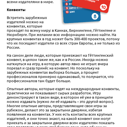
всеми издателями в мире.
Конвенты
Встретить зарубежных
издателей можно на
конвентах, которые
проходят по всему миру: в Каннах, Бирмингеме, Гёттингене и
Нюрнберге. При желании всю информацию можно найти. На
крупных конвентах в год может быть 300-400 проектов, потому
что их посещают издатели со всех стран Европы, а не только из
России.
На самом деле люди, которые приезжают на Гёттингенский
конвент, в целом такие же, как и в России. Иногда можно
наткнуться на игру, в которую автор явно не играл: вчера
порезал и сразу принёс на конвент. Но поскольку на
зарубежных конвентах выборка больше, а процент
профессионалов примерно одинаковый, то получается, что
профессионалов там будет больше.
Опытные авторы, которые ездят на международные конвенты,
практически не показывают сырых разработок. Игру
демонстрируют в таком виде, в котором её уже в принципе
можно издавать (нужно ли её издавать – это другой вопрос).
Многие опытные авторы, представляющие свои игры за
рубежом, делают это за закрытыми дверями, избегая
появления на конвентах. У них есть контакты всех крупных
издателей, и они точно знают, на какой конвент они могут
приехать и за закрытыми дверями всем издателям показать
свои прототипы в закрытой бизнес-зоне, куда обычным