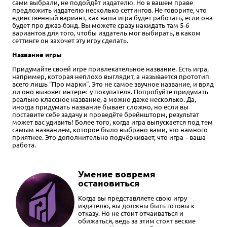
сами выбрали, не подойдёт издателю. Но в вашем праве
предложить издателю несколько сеттингов. Не говорите, что
единственный вариант, как ваша игра будет работать, если она
будет про джаз-бэнд. Вы можете сразу накидать там 5-6
вариантов для того, чтобы издатель мог выбирать, в каком
сеттинге он захочет эту игру сделать.
Название игры
Придумайте своей игре привлекательное название. Есть игра,
например, которая неплохо выглядит, а называется прототип
всего лишь "Про марки". Это не самое звучное название, и вряд
ли оно вызовет интерес у покупателя. Попробуйте придумать
реально классное название, а можно даже несколько. Да,
иногда придумать название бывает сложно, но если вы
поставите себе задачу и проведёте брейншторм, результат
может вас удивить! Более того, когда игра выпускается под тем
самым названием, которое было выбрано вами, это намного
приятнее. Это дополнительно подчёркивает, что игра – ваша
работа.
Умение вовремя
остановиться
Когда вы представляете свою игру
издателю, вы должны быть готовы к
отказу. Но не стоит отчаиваться и
обижаться, ведь за этим стоят веские