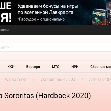
отеки
ККИ
Берсерк
MTG
НРИ
Сборные мо
Warhammer
Warhammer 40,000
Armies of t
 Sororitas (Hardback 2020)