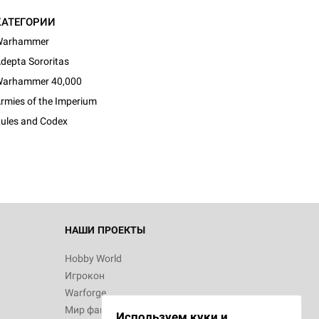
КАТЕГОРИИ
Warhammer
depta Sororitas
arhammer 40,000
d Журнал
rmies of the Imperium
к: Братья
ules and Codex
d Звёздные
НАШИ ПРОЕКТЫ
Hobby World
Игрокон
d Сумерки
Warforge
: Грозовой
Мир фантастики
Используем куки и