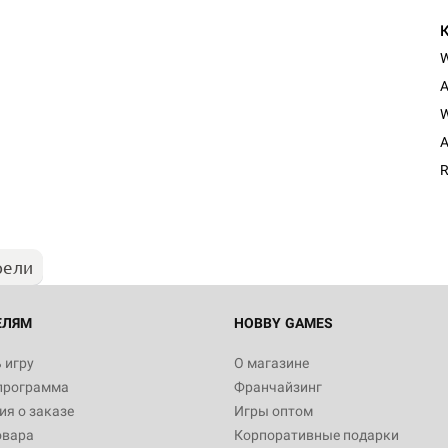
A
W
Настольная игра Hobby Worl
A
"Мир фантастики. Спецвыпус
Стругацкие"
R
1 490
рели
Настольная игра Hobby Worl
империи: Боевая тревога
799
ЕЛЯМ
HOBBY GAMES
 игру
О магазине
программа
Франчайзинг
Настольная игра Hobby Worl
я о заказе
Игры оптом
империи. Четвёртая редакция
овара
Корпоративные подарки
Рубеж