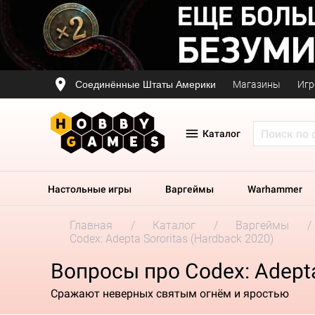
Соединённые Штаты Америки
Магазины
Игр
Каталог
Настольные игры
Варгеймы
Warhammer
Главная
Каталог
Варгеймы
Codex: Adepta Sororitas (Hardback 2020)
Вопросы про Codex: Adepta
Сражают неверных святым огнём и яростью