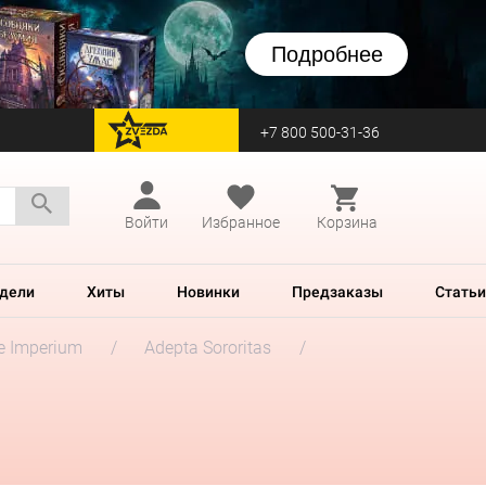
Подробнее
+7 800 500-31-36
перейти на Zvezda
Войти
Избранное
Корзина
дели
Хиты
Новинки
Предзаказы
Статьи
he Imperium
Adepta Sororitas