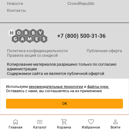
Новости
CrowdRepublic
Контакты
+7 (800) 500-31-36
Политика конфиденциальности
Публичная оферта
Правила акций со скидкой
Копирование материалов разрешено только по согласию
администрации
Содержимое сайта не является публичной офертой
На сайте Hobby Games применяются
рекомендательные
технологии
.
Используем
рекомендательные технологии
и
файлы куки.
Оставаясь с нами, вы соглашаетесь на их применение
Уведомить о наличии
OK
Главная
Каталог
Корзина
Избранное
Войти