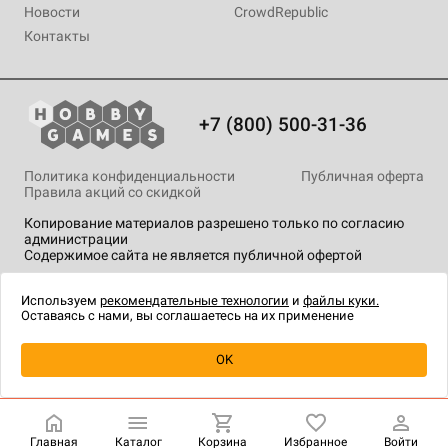
Новости
CrowdRepublic
Контакты
+7 (800) 500-31-36
Политика конфиденциальности
Публичная оферта
Правила акций со скидкой
Копирование материалов разрешено только по согласию
администрации
Содержимое сайта не является публичной офертой
На сайте Hobby Games применяются
рекомендательные
технологии
.
Используем
рекомендательные технологии
и
файлы куки.
Оставаясь с нами, вы соглашаетесь на их применение
OK
Купить
| 5 990 ₽
Главная
Каталог
Корзина
Избранное
Войти