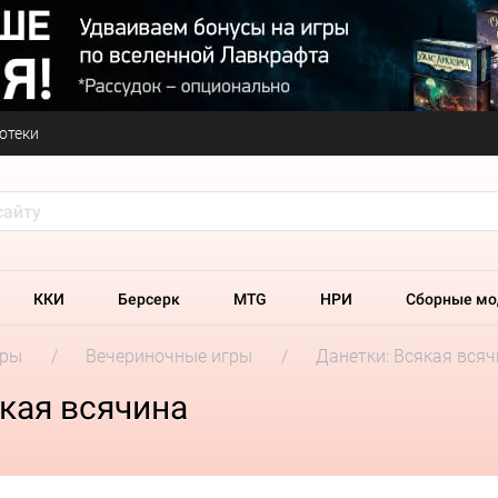
отеки
ККИ
Берсерк
MTG
НРИ
Сборные мо
гры
Вечериночные игры
Данетки: Всякая вся
кая всячина