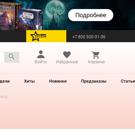
Подробнее
+7 800 500-31-36
перейти на Zvezda
Войти
Избранное
Корзина
дели
Хиты
Новинки
Предзаказы
Статьи
чина