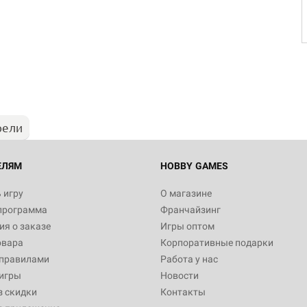
рели
ЕЛЯМ
HOBBY GAMES
 игру
О магазине
программа
Франчайзинг
я о заказе
Игры оптом
овара
Корпоративные подарки
 правилами
Работа у нас
игры
Новости
з скидки
Контакты