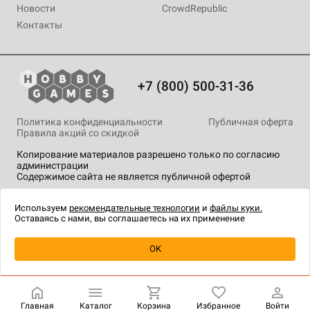
Новости
CrowdRepublic
Контакты
+7 (800) 500-31-36
Политика конфиденциальности
Публичная оферта
Правила акций со скидкой
Копирование материалов разрешено только по согласию
администрации
Содержимое сайта не является публичной офертой
На сайте Hobby Games применяются
рекомендательные
технологии
.
Используем
рекомендательные технологии
и
файлы куки.
Оставаясь с нами, вы соглашаетесь на их применение
Уведомить о наличии
OK
Главная
Каталог
Корзина
Избранное
Войти