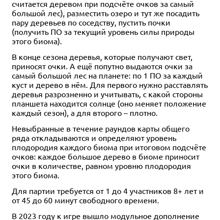
считается деревом при подсчёте очков за самый
большой лес), разместить озеро и тут же посадить
пару деревьев по соседству, пустить почки
(получить ПО за текущий уровень силы природы
этого биома).
В конце сезона деревья, которые получают свет,
приносят очки. А ещё попутно выдаются очки за
самый большой лес на планете: по 1 ПО за каждый
куст и дерево в нём. Для первого нужно расставлять
деревья разрозненно и учитывать, с какой стороны
планшета находится солнце (оно меняет положение
каждый сезон), а для второго – плотно.
Невыбранные в течение раундов карты общего
ряда откладываются и определяют уровень
плодородия каждого биома при итоговом подсчёте
очков: каждое большое дерево в биоме приносит
очки в количестве, равном уровню плодородия
этого биома.
Для партии требуется от 1 до 4 участников 8+ лет и
от 45 до 60 минут свободного времени.
В 2023 году к игре вышло модульное дополнение