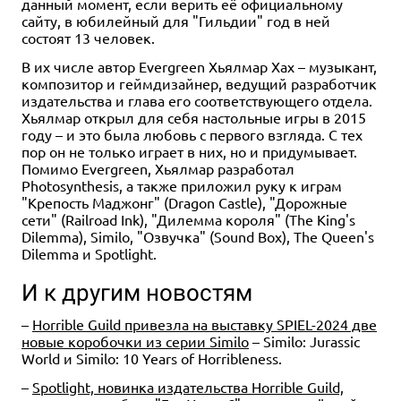
данный момент, если верить её официальному
сайту, в юбилейный для "Гильдии" год в ней
состоят 13 человек.
В их числе автор Evergreen Хьялмар Хах – музыкант,
композитор и геймдизайнер, ведущий разработчик
издательства и глава его соответствующего отдела.
Хьялмар открыл для себя настольные игры в 2015
году – и это была любовь с первого взгляда. С тех
пор он не только играет в них, но и придумывает.
Помимо Evergreen, Хьялмар разработал
Photosynthesis, а также приложил руку к играм
"Крепость Маджонг" (Dragon Castle), "Дорожные
сети" (Railroad Ink), "Дилемма короля" (The King's
Dilemma), Similo, "Озвучка" (Sound Box), The Queen's
Dilemma и Spotlight.
И к другим новостям
–
Horrible Guild привезла на выставку SPIEL-2024 две
новые коробочки из серии Similo
– Similo: Jurassic
World и Similo: 10 Years of Horribleness.
–
Spotlight, новинка издательства Horrible Guild,