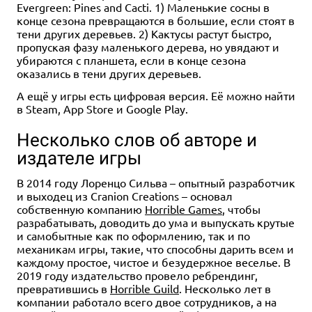
Evergreen: Pines and Cacti. 1) Маленькие сосны в
конце сезона превращаются в большие, если стоят в
тени других деревьев. 2) Кактусы растут быстро,
пропуская фазу маленького дерева, но увядают и
убираются с планшета, если в конце сезона
оказались в тени других деревьев.
А ещё у игры есть цифровая версия. Её можно найти
в Steam, App Store и Google Play.
Несколько слов об авторе и
издателе игры
В 2014 году Лоренцо Сильва – опытный разработчик
и выходец из Cranion Creations – основал
собственную компанию
Horrible Games
, чтобы
разрабатывать, доводить до ума и выпускать крутые
и самобытные как по оформлению, так и по
механикам игры, такие, что способны дарить всем и
каждому простое, чистое и безудержное веселье. В
2019 году издательство провело ребрендинг,
превратившись в
Horrible Guild
. Несколько лет в
компании работало всего двое сотрудников, а на