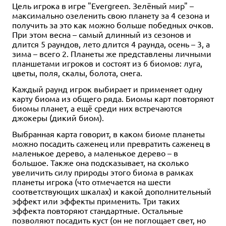
Цель игрока в игре "Evergreen. Зелёный мир" –
максимально озеленить свою планету за 4 сезона и
получить за это как можно больше победных очков.
При этом весна – самый длинный из сезонов и
длится 5 раундов, лето длится 4 раунда, осень – 3, а
зима – всего 2. Планеты же представлены личными
планшетами игроков и состоят из 6 биомов: луга,
цветы, поля, скалы, болота, снега.
Каждый раунд игрок выбирает и применяет одну
карту биома из общего ряда. Биомы карт повторяют
биомы планет, а ещё среди них встречаются
джокеры (дикий биом).
Выбранная карта говорит, в каком биоме планеты
можно посадить саженец или превратить саженец в
маленькое дерево, а маленькое дерево – в
большое. Также она подсказывает, на сколько
увеличить силу природы этого биома в рамках
планеты игрока (что отмечается на шести
соответствующих шкалах) и какой дополнительный
эффект или эффекты применить. Три таких
эффекта повторяют стандартные. Остальные
позволяют посадить куст (он не поглощает свет, но