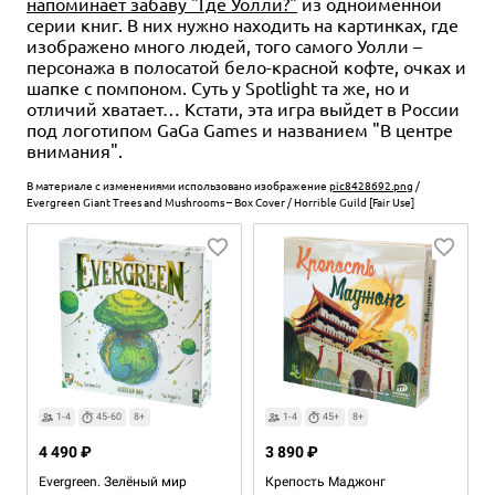
напоминает забаву "Где Уолли?"
из одноимённой
серии книг. В них нужно находить на картинках, где
изображено много людей, того самого Уолли –
персонажа в полосатой бело-красной кофте, очках и
шапке с помпоном. Суть у Spotlight та же, но и
отличий хватает… Кстати, эта игра выйдет в России
под логотипом GaGa Games и названием "В центре
внимания".
В материале с изменениями использовано изображение
pic8428692.png
/
Evergreen Giant Trees and Mushrooms – Box Cover / Horrible Guild [Fair Use]
1-4
45-60
8+
1-4
45+
8+
4 490 ₽
3 890 ₽
Evergreen. Зелёный мир
Крепость Маджонг