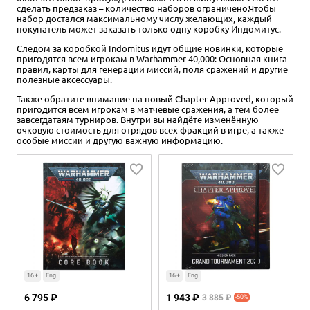
сделать предзаказ – количество наборов ограничено.Чтобы
набор достался максимальному числу желающих, каждый
покупатель может заказать только одну коробку Индомитус.
Следом за коробкой Indomitus идут общие новинки, которые
пригодятся всем игрокам в Warhammer 40,000: Основная книга
правил, карты для генерации миссий, поля сражений и другие
полезные аксессуары.
Также обратите внимание на новый Chapter Approved, который
пригодится всем игрокам в матчевые сражения, а тем более
завсегдатаям турниров. Внутри вы найдёте изменённую
очковую стоимость для отрядов всех фракций в игре, а также
особые миссии и другую важную информацию.
16+
Eng
16+
Eng
6 795 ₽
1 943 ₽
3 885 ₽
-50%