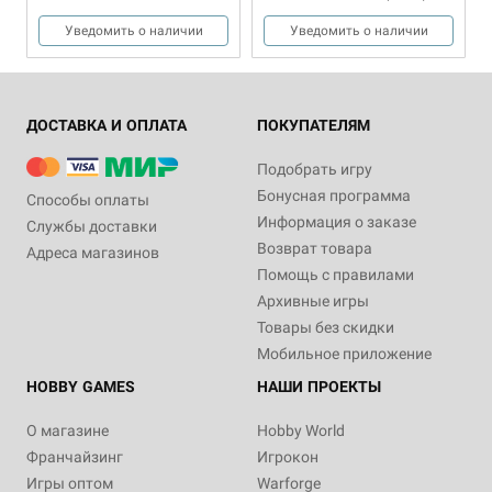
Уведомить о наличии
Уведомить о наличии
ДОСТАВКА И ОПЛАТА
ПОКУПАТЕЛЯМ
Подобрать игру
Бонусная программа
Способы оплаты
Информация о заказе
Службы доставки
Возврат товара
Адреса магазинов
14+
Помощь с правилами
570 ₽
Архивные игры
Краска Technical: Tesseract
Товары без скидки
Glow (18 мл)
Мобильное приложение
1 отзыв
HOBBY GAMES
НАШИ ПРОЕКТЫ
Уведомить о наличии
О магазине
Hobby World
Франчайзинг
Игрокон
Игры оптом
Warforge