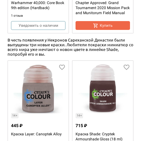
Warhammer 40,000: Core Book
Chapter Approved: Grand
9th edition (Hardback)
Tournament 2020 Mission Pack
and Munitorum Field Manual
1 отзыв
Уведомить о наличии
Купить
В честь появления у Некронов Сареханской Династии были
выпущены три новые краски. Любители покраски миниатюр со
всего мира уже мечтают о новом цвете в линейке Shade,
попробуй его и вы.
16+
16+
Eng
16+
2+
60+
12+
Eng
5 595 ₽
2 075 ₽
2 625 ₽
3 675 ₽
Battlezone: Manufactorum
Mission Pack: Open War (9th
Battlezone: Manufactorum
Warhammer 40,000 Carry Case
Battlefield
edition)
Objective Set
(9th edition)
14+
14+
1 отзыв
2 отзыва
Уведомить о наличии
Уведомить о наличии
445 ₽
715 ₽
Уведомить о наличии
Товар снят с продажи
Краска Layer: Canoptek Alloy
Краска Shade: Cryptek
Armourshade Gloss (18 ml)