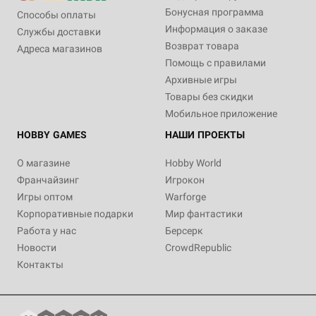
Бонусная программа
Способы оплаты
Информация о заказе
Службы доставки
Возврат товара
Адреса магазинов
3-6
2-6
30-60
40-60
14+
14+
2-4
30-45
8+
Помощь с правилами
3 490 ₽
3 290 ₽
5 490 ₽
Архивные игры
Вампиры: Маскарад.
Гонки единорогов
Лаборатория
Товары без скидки
Вендетта
2 отзыва
Мобильное приложение
Купить
1 отзыв
Купить
HOBBY GAMES
НАШИ ПРОЕКТЫ
Уведомить о наличии
О магазине
Hobby World
Франчайзинг
Игрокон
Игры оптом
Warforge
Корпоративные подарки
Мир фантастики
Работа у нас
Берсерк
Новости
CrowdRepublic
Контакты