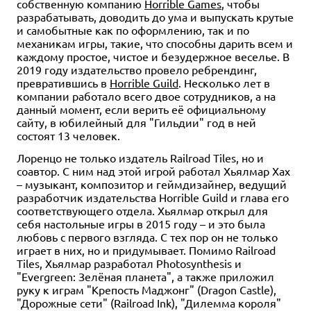
собственную компанию
Horrible Games
, чтобы
разрабатывать, доводить до ума и выпускать крутые
и самобытные как по оформлению, так и по
механикам игры, такие, что способны дарить всем и
каждому простое, чистое и безудержное веселье. В
2019 году издательство провело ребрендинг,
превратившись в
Horrible Guild
. Несколько лет в
компании работало всего двое сотрудников, а на
данный момент, если верить её официальному
сайту, в юбилейный для "Гильдии" год в ней
состоят 13 человек.
Лоренцо не только издатель Railroad Tiles, но и
соавтор. С ним над этой игрой работал Хьялмар Хах
– музыкант, композитор и геймдизайнер, ведущий
разработчик издательства Horrible Guild и глава его
соответствующего отдела. Хьялмар открыл для
себя настольные игры в 2015 году – и это была
любовь с первого взгляда. С тех пор он не только
играет в них, но и придумывает. Помимо Railroad
Tiles, Хьялмар разработал Photosynthesis и
"Evergreen: Зелёная планета", а также приложил
руку к играм "Крепость Маджонг" (Dragon Castle),
"Дорожные сети" (Railroad Ink), "Дилемма короля"