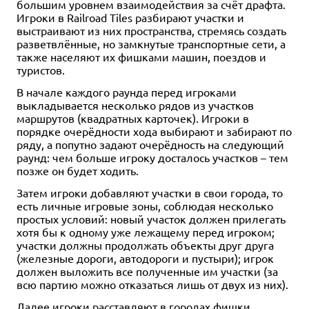
большим уровнем взаимодействия за счёт драфта.
Игроки в Railroad Tiles разбирают участки и
выстраивают из них пространства, стремясь создать
разветвлённые, но замкнутые транспортные сети, а
также населяют их фишками машин, поездов и
туристов.
В начале каждого раунда перед игроками
выкладывается несколько рядов из участков
маршрутов (квадратных карточек). Игроки в
порядке очерёдности хода выбирают и забирают по
ряду, а попутно задают очерёдность на следующий
раунд: чем больше игроку досталось участков – тем
позже он будет ходить.
Затем игроки добавляют участки в свои города, то
есть личные игровые зоны, соблюдая несколько
простых условий: новый участок должен прилегать
хотя бы к одному уже лежащему перед игроком;
участки должны продолжать объекты друг друга
(железные дороги, автодороги и пустыри); игрок
должен выложить все полученные им участки (за
всю партию можно отказаться лишь от двух из них).
Далее игроки расставляют в городах фишки