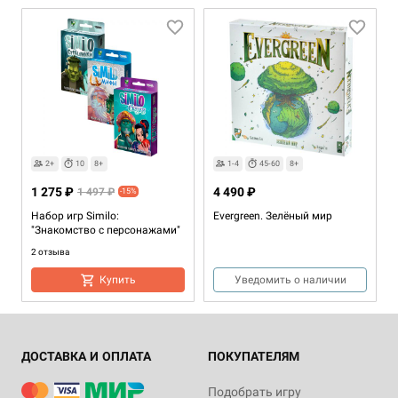
2+
10
8+
1-4
45-60
8+
1 275 ₽
4 490 ₽
1 497 ₽
-15%
Набор игр Similo:
Evergreen. Зелёный мир
"Знакомство с персонажами"
2 отзыва
Купить
Уведомить о наличии
ДОСТАВКА И ОПЛАТА
ПОКУПАТЕЛЯМ
Подобрать игру