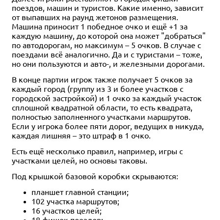
поездов, машин и туристов. Какие именно, зависит
от выпавших на раунд жетонов размещения.
Машина приносит 1 победное очко и ещё +1 за
каждую машину, до которой она может "добраться"
по автодорогам, но максимум – 5 очков. В случае с
поездами всё аналогично. Да и с туристами – тоже,
но они пользуются и авто-, и железными дорогами.
В конце партии игрок также получает 5 очков за
каждый город (группу из 3 и более участков с
городской застройкой) и 1 очко за каждый участок
сплошной квадратной области, то есть квадрата,
полностью заполненного участками маршрутов.
Если у игрока более пяти дорог, ведущих в никуда,
каждая лишняя – это штраф в 1 очко.
Есть ещё несколько правил, например, игры с
участками целей, но основы таковы.
Под крышкой базовой коробки скрываются:
планшет главной станции;
102 участка маршрутов;
16 участков целей;
18 фишек поездов;