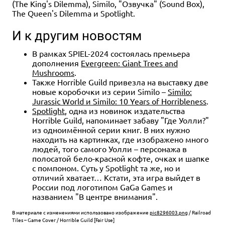
(The King's Dilemma), Similo, "Озвучка" (Sound Box),
The Queen's Dilemma и Spotlight.
И к другим новостям
В рамках SPIEL-2024 состоялась премьера
дополнения
Evergreen: Giant Trees and
Mushrooms
.
Также Horrible Guild привезла на выставку две
новые коробочки из серии Similo –
Similo:
Jurassic World и Similo: 10 Years of Horribleness
.
Spotlight
, одна из новинок издательства
Horrible Guild, напоминает забаву "Где Уолли?"
из одноимённой серии книг. В них нужно
находить на картинках, где изображено много
людей, того самого Уолли – персонажа в
полосатой бело-красной кофте, очках и шапке
с помпоном. Суть у Spotlight та же, но и
отличий хватает… Кстати, эта игра выйдет в
России под логотипом GaGa Games и
названием "В центре внимания".
В материале с изменениями использовано изображение
pic8296003.png
/ Railroad
Tiles – Game Cover / Horrible Guild [Fair Use]