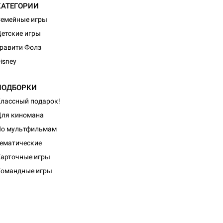
КАТЕГОРИИ
емейные игры
етские игры
равити Фолз
isney
ПОДБОРКИ
лассный подарок!
ля киномана
По мультфильмам
ематические
d Журнал
арточные игры
к: Братья
Командные игры
d Звёздные