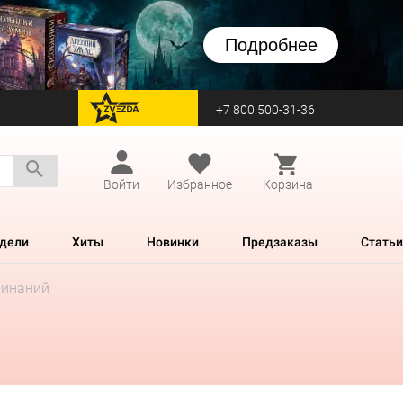
Подробнее
+7 800 500-31-36
перейти на Zvezda
Войти
Избранное
Корзина
дели
Хиты
Новинки
Предзаказы
Статьи
минаний