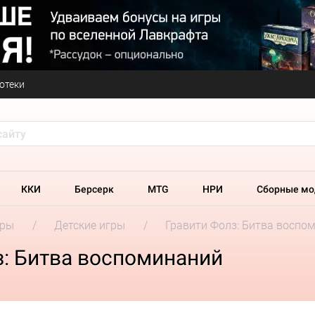
отеки
ККИ
Берсерк
MTG
НРИ
Сборные мо
гры
Детские игры
Гравити Фолз: Битва воспо
з: Битва воспоминаний