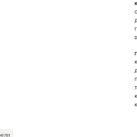
С
Д
Г
D
К
Д
Т
Настольная игра Hobby Worl
К
"Мир фантастики. Спецвыпус
Стругацкие"
1 490
рели
Настольная игра Hobby Worl