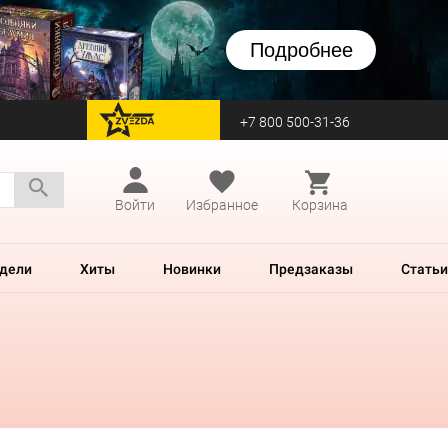
Подробнее
+7 800 500-31-36
перейти на Zvezda
Войти
Избранное
Корзина
дели
Хиты
Новинки
Предзаказы
Статьи