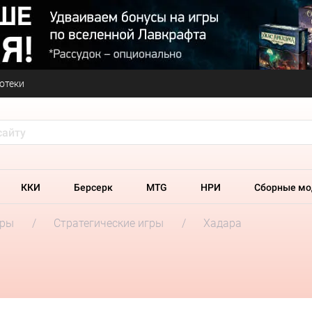
отеки
ККИ
Берсерк
MTG
НРИ
Сборные мо
гры
Стратегические игры
Хадара