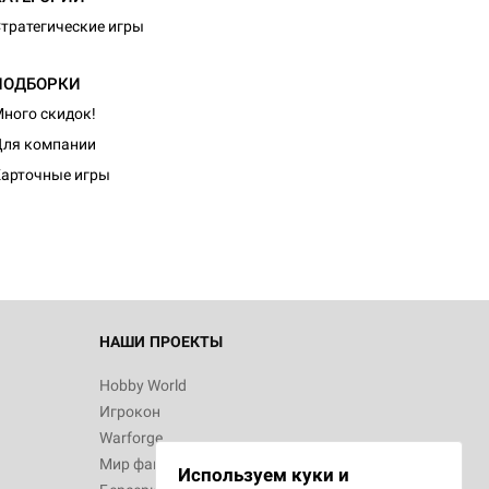
тратегические игры
ПОДБОРКИ
ного скидок!
d Журнал
ля компании
к: Братья
арточные игры
d Звёздные
НАШИ ПРОЕКТЫ
Hobby World
Игрокон
d Сумерки
Warforge
: Грозовой
Мир фантастики
Используем куки и