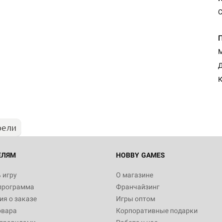
С
М
Настольная игра Hobby Worl
Д
"Мир фантастики. Спецвыпус
Стругацкие"
К
1 490
рели
Настольная игра Hobby Worl
империи: Боевая тревога
799
ЕЛЯМ
HOBBY GAMES
 игру
О магазине
программа
Франчайзинг
Настольная игра Hobby Worl
я о заказе
Игры оптом
империи. Четвёртая редакция
овара
Корпоративные подарки
Рубеж
12 990