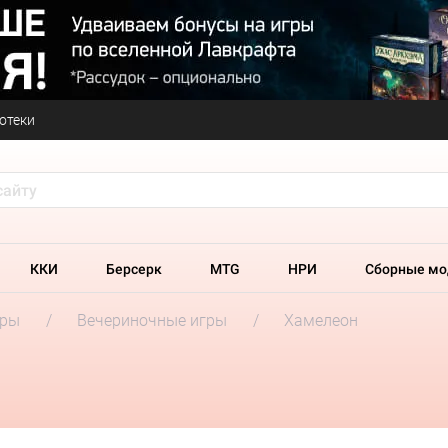
отеки
ККИ
Берсерк
MTG
НРИ
Сборные мо
гры
Вечериночные игры
Хамелеон