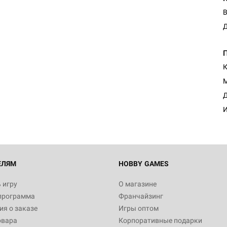
В
Д
К
М
Д
И
ЕЛЯМ
HOBBY GAMES
 игру
О магазине
программа
Франчайзинг
я о заказе
Игры оптом
овара
Корпоративные подарки