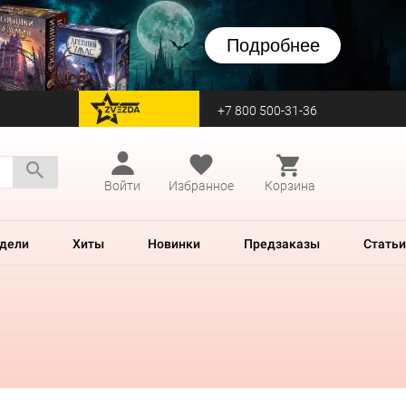
Подробнее
+7 800 500-31-36
перейти на Zvezda
Войти
Избранное
Корзина
дели
Хиты
Новинки
Предзаказы
Статьи