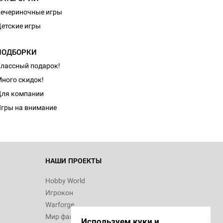
ечериночные игры
етские игры
ПОДБОРКИ
лассный подарок!
ного скидок!
ля компании
гры на внимание
НАШИ ПРОЕКТЫ
Hobby World
Игрокон
Warforge
Мир фантастики
Используем куки и