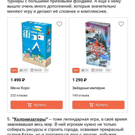
турниры с большими призовыми фондами. А ещё к нему
вышло очень много дополнений, которые значительно
меняют игру и делают её сложнее и комплекснее.
Хит
2-5
30-45
7+
Хит
2+
30-60
12+
1 490 ₽
1 290 ₽
Мачи Коро
Звёздные империи
222 отзыва
143 отзыва
Купить
Купить
5.
"
Колонизаторы
"
– тоже легендарная игра, в своё время
завоевавшая весь мир. В ней игрокам нужно не только
собирать ресурсы и строить города, осваивая прекрасный
остров Катан, но и торговаться друг с другом, добывая