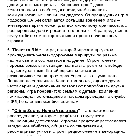
дефицитные материалы. "Колонизаторов" даже
использовали на собеседованиях, чтобы оценить
коммуникативные навыки кандидатов! От предыдущих игр в
подборке CATAN отличается большим временем игры –
вчетвером партия может длиться около полутора часов, а с
расширением до 6 игроков и того больше. Игра придётся по
Хит
2-7
30-60
10+
Хит
2-5
35+
7+
вкусу любителям поторговаться и просто начинающим
1 490 ₽
1 990 ₽
игрокам.
Цитадели Классика
Каркассон
6.
Ticket to Ride
– игра, в которой игрокам предстоит
прокладывать железнодорожные маршруты по разным
82 отзыва
616 отзывов
частям света и состязаться в их длине. Строя тоннели,
паромы, вокзалы и станции, магнаты стремятся к победе
Купить
Уведомить о наличии
над конкурентами. В этой версии состязание
разворачивается на просторах Европы – от туманного
Лондона до солнечного Константинополя, однако другие
части серии и дополнения позволяют попробовать другие
регионы. Игра понравится: семьям с детьми, компании
начинающих настольщиков и ностальгирующим по службе
в ЖДВ состоявщимся бизнесменам.
7.
"
Crime Zoom: Ночной выстрел
"
– это настольное
расследование, которое придётся по вкусу всем
начинающим детективам. Игрокам предстоит расследовать
загадочное убийство, общаясь со свидетелями,
рассматривая улики и строя предположения в декорациях