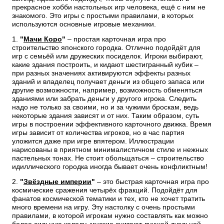
прекрасное хобби настольных игр человека, ещё с ним не
знакомого. Это игры с простыми правилами, в которых
используются основные игровые механики.
1.
"
Мачи Коро
"
– простая карточная игра про
строительство японского городка. Отлично подойдёт для
игр с семьёй или дружеских посиделок. Игроки выбирают,
какие здания построить, и кидают шестигранный кубик –
при разных значениях активируются эффекты разных
зданий и владелец получает деньги из общего запаса или
другие возможности, например, возможность обменяться
зданиями или забрать деньги у другого игрока. Следить
надо не только за своими, но и за чужими броскам, ведь
некоторые здания зависят и от них. Таким образом, суть
игры в построении эффективного карточного движка. Время
игры зависит от количества игроков, но в час партия
уложится даже при игре впятером. Иллюстрации
нарисованы в приятном минималистичном стиле и нежных
пастельных тонах. Не стоит обольщаться – строительство
идиллического городка иногда бывает очень конфликтным!
2.
"
Звёздные империи
"
– это быстрая карточная игра про
космические сражения четырёх фракций. Подойдёт для
фанатов космической тематики и тех, кто не хочет тратить
много времени на игру. Эту настолку с очень простыми
правилами, в которой игрокам нужно составлять как можно
более сильную колоду, многие считают лучшей дуэльной