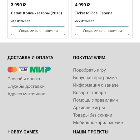
3 990 ₽
4 990 ₽
Catan: Колонизаторы (2016)
Ticket to Ride: Европа
366 отзывов
227 отзывов
Уведомить о наличии
Уведомить о наличии
ДОСТАВКА И ОПЛАТА
ПОКУПАТЕЛЯМ
Подобрать игру
Бонусная программа
Способы оплаты
Информация о заказе
Службы доставки
Возврат товара
Адреса магазинов
1-6
30-60
18+
Хит
2-5
40-80
8+
Помощь с правилами
790 ₽
4 990 ₽
Архивные игры
Crime Zoom: Ночной выстрел
Small World: Маленький мир
Товары без скидки
3 отзыва
121 отзыв
Мобильное приложение
Купить
Купить
HOBBY GAMES
НАШИ ПРОЕКТЫ