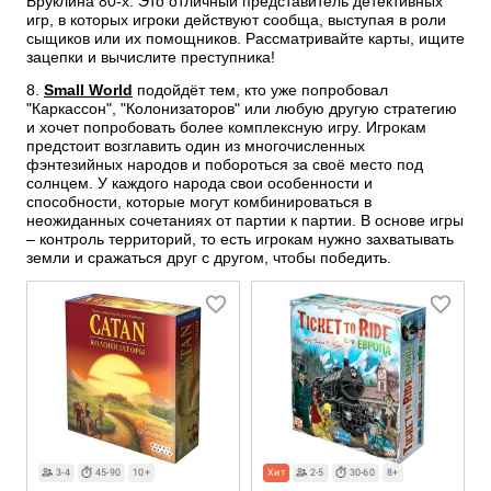
Бруклина 80-х. Это отличный представитель детективных
игр, в которых игроки действуют сообща, выступая в роли
сыщиков или их помощников. Рассматривайте карты, ищите
зацепки и вычислите преступника!
8.
Small World
подойдёт тем, кто уже попробовал
"Каркассон", "Колонизаторов" или любую другую стратегию
и хочет попробовать более комплексную игру. Игрокам
предстоит возглавить один из многочисленных
фэнтезийных народов и побороться за своё место под
солнцем. У каждого народа свои особенности и
способности, которые могут комбинироваться в
неожиданных сочетаниях от партии к партии. В основе игры
– контроль территорий, то есть игрокам нужно захватывать
земли и сражаться друг с другом, чтобы победить.
3-4
45-90
10+
Хит
2-5
30-60
8+