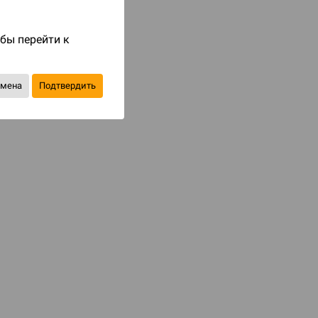
Код товара: 79389
1 190 ₽
обы перейти к
до 119
бонусов на следующие покупки
тмена
Подтвердить
Купить
В избранное