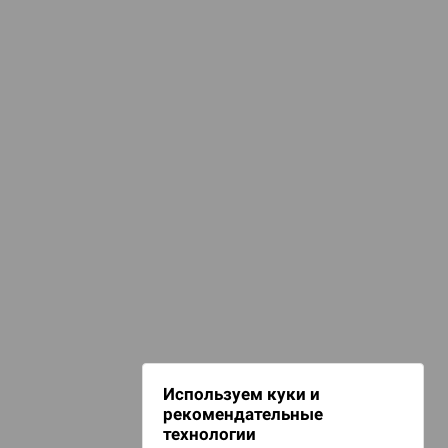
КАТЕГОРИИ
анты. Игра для взрослых
d Журнал
ПОДБОРКИ
к: Братья
ля взрослых 18+
d Звёздные
НАШИ ПРОЕКТЫ
Hobby World
Игрокон
d Сумерки
Warforge
: Грозовой
Мир фантастики
Используем куки и
Берсерк
рекомендательные
CrowdRepublic
технологии