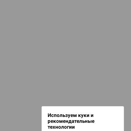
КАТЕГОРИИ
анты. Игра для взрослых
d Монстры
ПОДБОРКИ
ля взрослых 18+
 Зомбицид:
НАШИ ПРОЕКТЫ
Hobby World
Игрокон
 Берсерк.
Warforge
в
Мир фантастики
Используем куки и
Берсерк
рекомендательные
CrowdRepublic
технологии