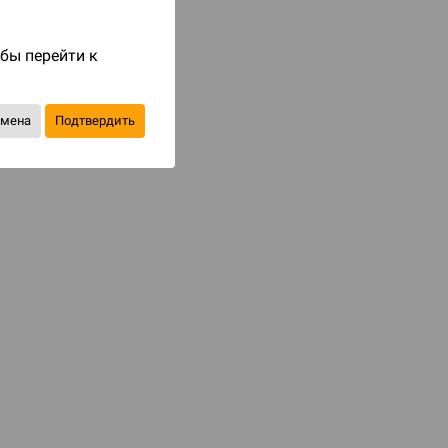
Код товара: 79395
1 190 ₽
обы перейти к
до 119
бонусов на следующие покупки
тмена
Подтвердить
Уведомить о наличии
В избранное