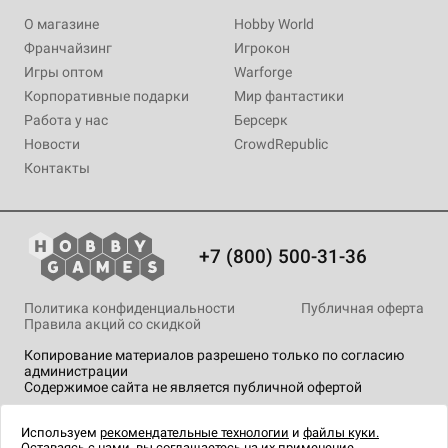
О магазине
Hobby World
Франчайзинг
Игрокон
Игры оптом
Warforge
Корпоративные подарки
Мир фантастики
Работа у нас
Берсерк
Новости
CrowdRepublic
Контакты
+7 (800) 500-31-36
Политика конфиденциальности
Публичная оферта
Правила акций со скидкой
Копирование материалов разрешено только по согласию
администрации
Содержимое сайта не является публичной офертой
На сайте Hobby Games применяются
рекомендательные
технологии
.
Используем
рекомендательные технологии
и
файлы куки.
Оставаясь с нами, вы соглашаетесь на их применение