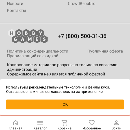
Новости
CrowdRepublic
Контакты
+7 (800) 500-31-36
Политика конфиденциальности
Публичная оферта
Правила акций со скидкой
Копирование материалов разрешено только по согласию
администрации
Содержимое сайта не является публичной офертой
На сайте Hobby Games применяются
рекомендательные
технологии
.
Используем
рекомендательные технологии
и
файлы куки.
Оставаясь с нами, вы соглашаетесь на их применение
Уведомить о наличии
OK
Главная
Каталог
Корзина
Избранное
Войти