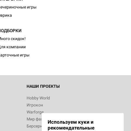
ечериночные игры
Эврика
ПОДБОРКИ
ного скидок!
ля компании
арточные игры
НАШИ ПРОЕКТЫ
Hobby World
Игрокон
Warforge
Мир фантастики
Используем куки и
Берсерк
рекомендательные