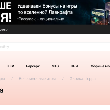
отеки
ККИ
Берсерк
MTG
НРИ
Сборные мо
гры
Вечериночные игры
Эврика: Терра
а