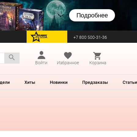
Подробнее
+7 800 500-31-36
перейти на Zvezda
Войти
Избранное
Корзина
дели
Хиты
Новинки
Предзаказы
Статьи