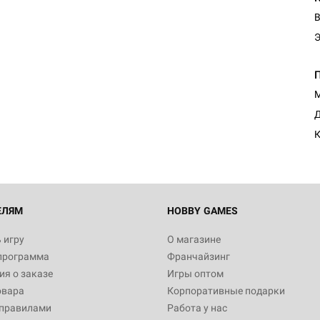
В
М
Д
К
ЕЛЯМ
HOBBY GAMES
 игру
О магазине
программа
Франчайзинг
я о заказе
Игры оптом
овара
Корпоративные подарки
 правилами
Работа у нас