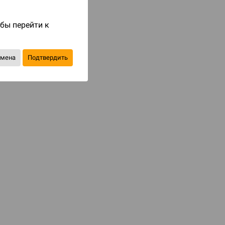
Код товара: 84228
2 190 ₽
обы перейти к
до 219
бонусов на следующие покупки
тмена
Подтвердить
Уведомить о наличии
В избранное