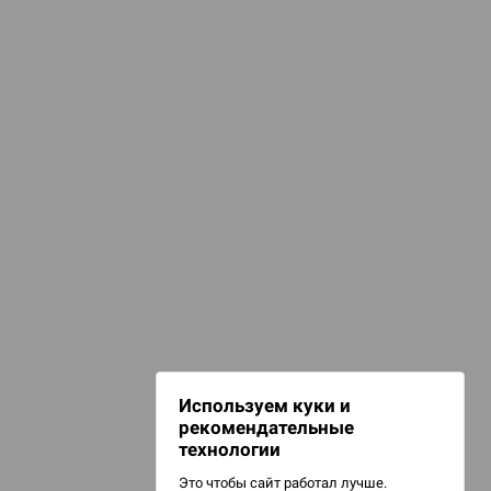
КАТЕГОРИИ
селенная Marvel
омиксы, книги, манга
Комиксы
НАШИ ПРОЕКТЫ
Hobby World
Игрокон
Warforge
Мир фантастики
Используем куки и
Берсерк
рекомендательные
CrowdRepublic
технологии
Это чтобы сайт работал лучше.