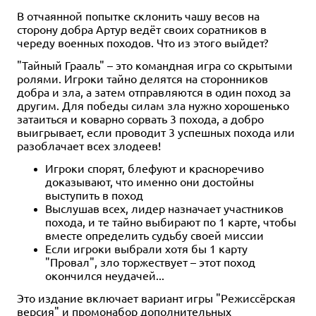
В отчаянной попытке склонить чашу весов на
сторону добра Артур ведёт своих соратников в
череду военных походов. Что из этого выйдет?
"Тайный Грааль" – это командная игра со скрытыми
ролями. Игроки тайно делятся на сторонников
добра и зла, а затем отправляются в один поход за
другим. Для победы силам зла нужно хорошенько
затаиться и коварно сорвать 3 похода, а добро
выигрывает, если проводит 3 успешных похода или
разоблачает всех злодеев!
Игроки спорят, блефуют и красноречиво
доказывают, что именно они достойны
выступить в поход
Выслушав всех, лидер назначает участников
похода, и те тайно выбирают по 1 карте, чтобы
вместе определить судьбу своей миссии
Если игроки выбрали хотя бы 1 карту
"Провал", зло торжествует – этот поход
окончился неудачей...
Это издание включает вариант игры "Режиссёрская
версия" и промонабор дополнительных