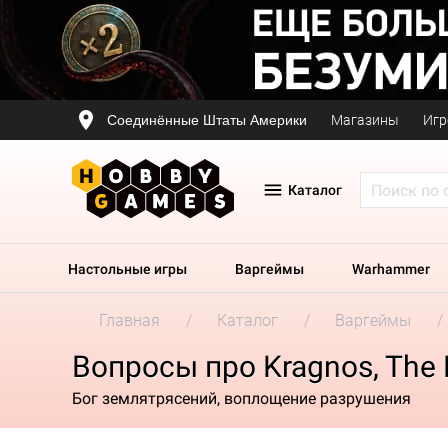
Соединённые Штаты Америки
Магазины
Игр
Каталог
Настольные игры
Варгеймы
Warhammer
Главная
Каталог
Варгеймы
Вопросы про Kragnos, The 
Бог землятрясений, воплощение разрушения