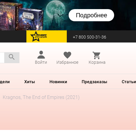
Подробнее
+7 800 500-31-36
перейти на Zvezda
Войти
Избранное
Корзина
дели
Хиты
Новинки
Предзаказы
Статьи
Kragnos, The End of Empires (2021)