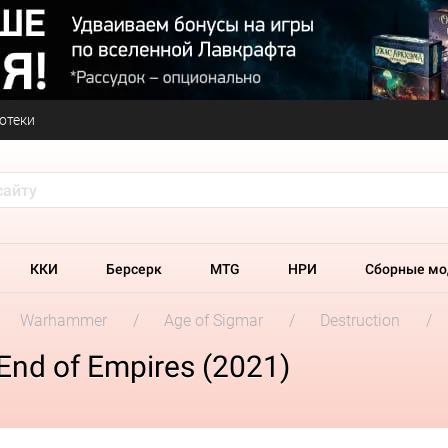
отеки
ККИ
Берсерк
MTG
НРИ
Сборные мо
Warhammer
Age of Sigmar
Destruction
End of Empires (2021)