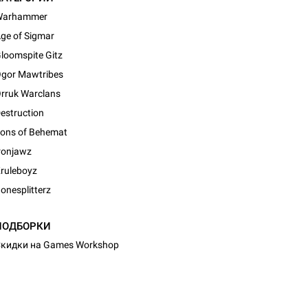
Warhammer
ge of Sigmar
loomspite Gitz
gor Mawtribes
rruk Warclans
estruction
ons of Behemat
ronjawz
ruleboyz
onesplitterz
d Монстры
ПОДБОРКИ
кидки на Games Workshop