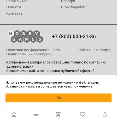
Работа у нас
Берсерк
Новости
CrowdRepublic
Контакты
+7 (800) 500-31-36
Политика конфиденциальности
Публичная оферта
Правила акций со скидкой
Копирование материалов разрешено только по согласию
администрации
Содержимое сайта не является публичной офертой
На сайте Hobby Games применяются
рекомендательные
технологии
.
Используем
рекомендательные технологии
и
файлы куки.
Оставаясь с нами, вы соглашаетесь на их применение
Уведомить о наличии
OK