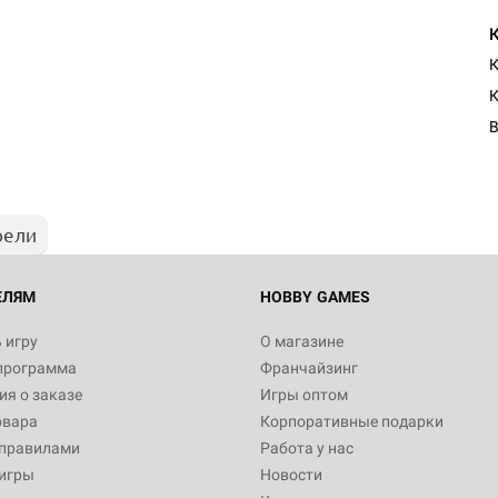
К
К
В
рели
ЕЛЯМ
HOBBY GAMES
 игру
О магазине
программа
Франчайзинг
я о заказе
Игры оптом
овара
Корпоративные подарки
 правилами
Работа у нас
игры
Новости