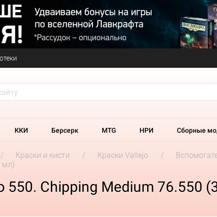
отеки
ККИ
Берсерк
MTG
НРИ
Сборные мо
Краски и кисти
Краски Vallejo
Вспомогате
 мл)
o 550. Chipping Medium 76.550 (