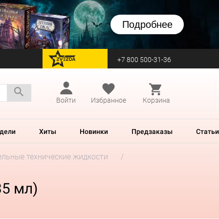
Подробнее
+7 800 500-31-36
перейти на Zvezda
Войти
Избранное
Корзина
дели
Хиты
Новинки
Предзаказы
Статьи
льные технические жидкости
35 мл)