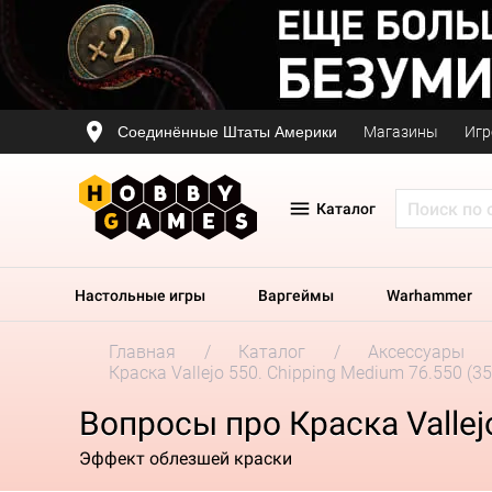
Соединённые Штаты Америки
Магазины
Игр
Каталог
Настольные игры
Варгеймы
Warhammer
Главная
Каталог
Аксессуары
Краска Vallejo 550. Chipping Medium 76.550 (35
Вопросы про Краска Vallej
Эффект облезшей краски