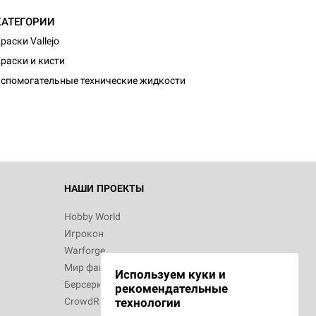
КАТЕГОРИИ
раски Vallejo
раски и кисти
спомогательные технические жидкости
НАШИ ПРОЕКТЫ
Hobby World
Игрокон
Warforge
Мир фантастики
Используем куки и
Берсерк
рекомендательные
CrowdRepublic
технологии