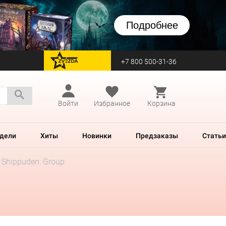
Подробнее
+7 800 500-31-36
перейти на Zvezda
Войти
Избранное
Корзина
дели
Хиты
Новинки
Предзаказы
Статьи
 Shippuden: Group