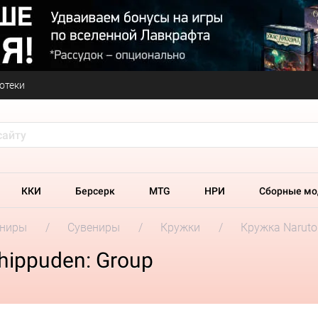
отеки
ККИ
Берсерк
MTG
НРИ
Сборные мо
ениры
Сувениры
Кружки
Кружка Naruto
hippuden: Group