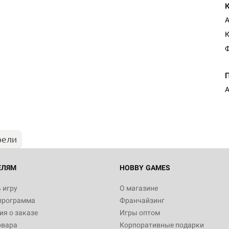
А
Ф
рели
ЕЛЯМ
HOBBY GAMES
 игру
О магазине
программа
Франчайзинг
я о заказе
Игры оптом
овара
Корпоративные подарки