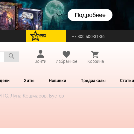
Подробнее
+7 800 500-31-36
перейти на Zvezda
Войти
Избранное
Корзина
дели
Хиты
Новинки
Предзаказы
Статьи
MTG. Луна Кошмаров. Бустер