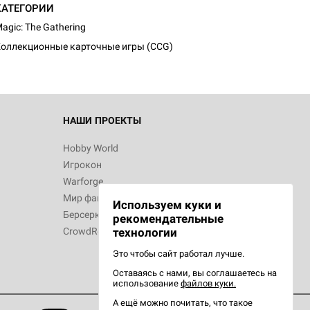
КАТЕГОРИИ
agic: The Gathering
оллекционные карточные игры (CCG)
 Зомбицид:
НАШИ ПРОЕКТЫ
Hobby World
Игрокон
d Ужас
Warforge
Мир фантастики
Используем куки и
Берсерк
рекомендательные
CrowdRepublic
технологии
Это чтобы сайт работал лучше.
Оставаясь с нами, вы соглашаетесь на
d Ужас
использование
файлов куки.
орой сезон
А ещё можно почитать, что такое