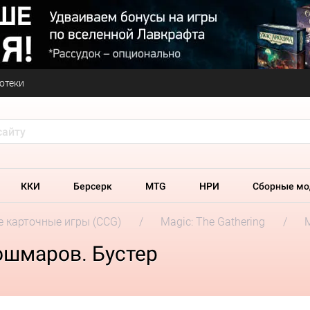
отеки
ККИ
Берсерк
MTG
НРИ
Сборные мо
 карточные игры (CCG)
Magic: The Gathering
ошмаров. Бустер