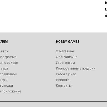
Египта
1 991
M
К
Настольная игра Hobby World
Белая смерть
12 990
ЕЛЯМ
HOBBY GAMES
 игру
О магазине
программа
Франчайзинг
Настольная игра Hobby Worl
я о заказе
Игры оптом
Аркхэма. Карточная игра
овара
Корпоративные подарки
3 490
 правилами
Работа у нас
игры
Новости
з скидки
Контакты
е приложение
Настольная игра Hobby Worl
Аркхэма. Карточная игра: Вт
4 990