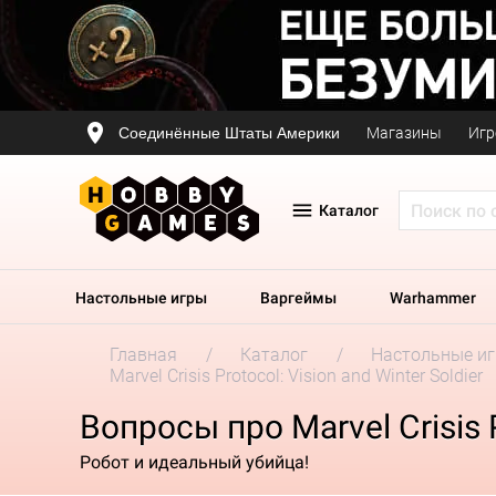
Соединённые Штаты Америки
Магазины
Игр
Каталог
Настольные игры
Варгеймы
Warhammer
Главная
Каталог
Настольные и
Marvel Crisis Protocol: Vision and Winter Soldier
Вопросы про Marvel Crisis P
Робот и идеальный убийца!