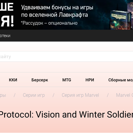
отеки
ККИ
Берсерк
MTG
НРИ
Сборные мо
гры
Серии игр
Серия игр Marvel
Marvel C
rotocol: Vision and Winter Soldie