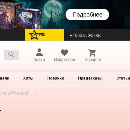
Подробнее
+7 800 500-31-36
перейти на Zvezda
Войти
Избранное
Корзина
дели
Хиты
Новинки
Предзаказы
Статьи
risis Protocol
r