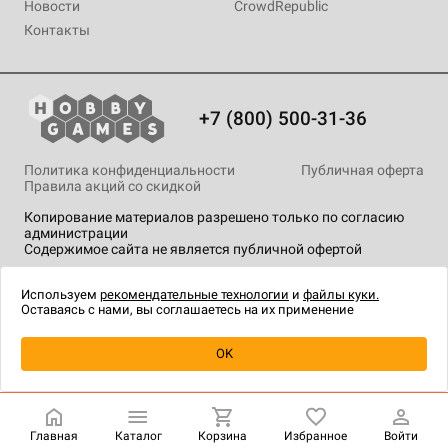
Новости
CrowdRepublic
Контакты
+7 (800) 500-31-36
Политика конфиденциальности
Публичная оферта
Правила акций со скидкой
Копирование материалов разрешено только по согласию
администрации
Содержимое сайта не является публичной офертой
На сайте Hobby Games применяются
рекомендательные
технологии
.
Используем
рекомендательные технологии
и
файлы куки.
Оставаясь с нами, вы соглашаетесь на их применение
Уведомить о наличии
OK
Главная
Каталог
Корзина
Избранное
Войти