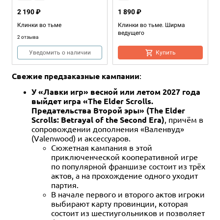
2 190 ₽
1 890 ₽
Клинки во тьме
Клинки во тьме. Ширма
ведущего
2 отзыва
Уведомить о наличии
Купить
Свежие предзаказные кампании
:
У «Лавки игр» весной или летом 2027 года
выйдет игра «The Elder Scrolls.
Предательства Второй эры» (The Elder
Scrolls: Betrayal of the Second Era)
, причём в
сопровождении дополнения «Валенвуд»
(Valenwood) и аксессуаров.
Сюжетная кампания в этой
16+
Дополнение
16+
16+
Дополнение
16+
приключенческой кооперативной игре
по популярной франшизе состоит из трёх
2 490 ₽
2 190 ₽
2 490 ₽
1 190 ₽
актов, а на прохождение одного уходит
Клинки во тьме. План города
Братство Клинков: Карта
Братство Клинков
Братство Клинков: Комплект
партия.
Дасквол (уменьшенный
Альдермарка (ткань)
бланков для игры
В начале первого и второго актов игроки
формат)
Уведомить о наличии
выбирают карту провинции, которая
Купить
Уведомить о наличии
состоит из шестиугольников и позволяет
Купить