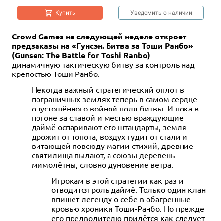
Купить
Уведомить о наличии
Crowd Games на следующей неделе откроет
предзаказы на «Гунсэн. Битва за Тоши Ранбо»
(Gunsen: The Battle for Toshi Ranbo)
—
динамичную тактическую битву за контроль над
крепостью Тоши Ранбо.
Некогда важный стратегический оплот в
пограничных землях теперь в самом сердце
опустошённого войной поля битвы. И пока в
2-4
10-30
8+
погоне за славой и местью враждующие
даймё оспаривают его штандарты, земля
2 190 ₽
дрожит от топота, воздух гудит от стали и
Улица шпионов
витающей повсюду магии стихий, древние
святилища пылают, а союзы деревень
Уведомить о наличии
мимолётны, словно дуновение ветра.
Игрокам в этой стратегии как раз и
отводится роль даймё. Только один клан
впишет легенду о себе в обагренные
кровью хроники Тоши-Ранбо. Но прежде
его предводителю придётся как следует