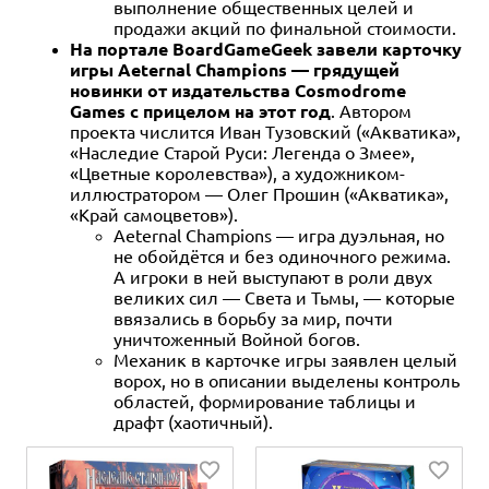
выполнение общественных целей и
продажи акций по финальной стоимости.
На портале BoardGameGeek завели карточку
игры Aeternal Champions — грядущей
новинки от издательства Cosmodrome
Games с прицелом на этот год
. Автором
проекта числится Иван Тузовский («Акватика»,
«Наследие Старой Руси: Легенда о Змее»,
«Цветные королевства»), а художником-
иллюстратором — Олег Прошин («Акватика»,
«Край самоцветов»).
Aeternal Champions — игра дуэльная, но
не обойдётся и без одиночного режима.
А игроки в ней выступают в роли двух
великих сил — Света и Тьмы, — которые
ввязались в борьбу за мир, почти
уничтоженный Войной богов.
Механик в карточке игры заявлен целый
ворох, но в описании выделены контроль
областей, формирование таблицы и
драфт (хаотичный).