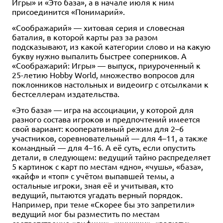
Игры» и «Это база», а в начале июля к ним
присоединится «Понимарий».
«Соображарий» — хитовая серия и словесная
20
20
2
12+
12+
20
12+
20
20
12+
12+
баталия, в которой карты раз за разом
подсказывают, из какой категории слово и на какую
800 ₽
800 ₽
200 ₽
800 ₽
4 801 ₽
букву нужно выпалить быстрее соперников. А
Берсерк. Герои. Новые
Берсерк. Герои. Новые
Берсерк. Герои: Новые
Берсерк. Герои. Новые
Берсерк. Герои: Новые
«Соображарий: Игры» — выпуск, приуроченный к
Идолы. Начальный набор:
Идолы. Начальный набор:
Идолы. Бустер
Идолы. Начальный набор:
Идолы. Дисплей бустеров
25-летию Hobby World, множество вопросов для
Абаддон
Секхет-Акх
Ферекрат
поклонников настольных и видеоигр с отсылками к
Купить
Купить
бестселлерам издательства.
Купить
Купить
Купить
«Это база» — игра на ассоциации, у которой для
разного состава игроков и предпочтений имеется
свой вариант: кооперативный режим для 2–6
участников, соревновательный — для 4–11, а также
командный — для 4–16. А её суть, если опустить
детали, в следующем: ведущий тайно распределяет
5 картинок с карт по местам «дно», «чушь», «база»,
«кайф» и «топ» с учётом выпавшей темы, а
остальные игроки, зная её и учитывая, кто
ведущий, пытаются угадать верный порядок.
Например, при теме «Скорее бы это запретили»
ведущий мог бы разместить по местам