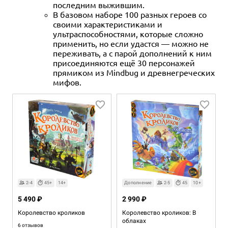
последним выжившим.
В базовом наборе 100 разных героев со
своими характеристиками и
ультраспособностями, которые сложно
применить, но если удастся — можно не
переживать, а с парой дополнений к ним
присоединяются ещё 30 персонажей
прямиком из Mindbug и древнегреческих
мифов.
2-4
45+
14+
Дополнение
2-5
45
10+
5 490 ₽
2 990 ₽
Королевство кроликов
Королевство кроликов: В
облаках
6 отзывов