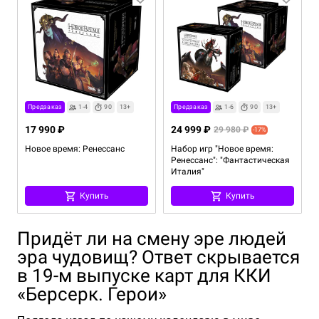
Предзаказ
1-4
90
13+
Предзаказ
1-6
90
13+
17 990 ₽
24 999 ₽
29 980 ₽
-17%
Новое время: Ренессанс
Набор игр "Новое время:
Ренессанс": "Фантастическая
Италия"
Купить
Купить
Придёт ли на смену эре людей
эра чудовищ? Ответ скрывается
в 19-м выпуске карт для ККИ
«Берсерк. Герои»
Полгода назад по нашему календарю в мире