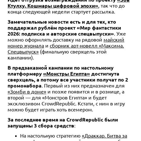
Ктулху. Кошмары цифровой эпохи»
, так что до
490 ₽
1 490 ₽
конца следующей недели стартует рассылка.
Журнал "Мир фантастики"
Журнал "Мир фантастики.
№268
Спецвыпуск: Древние
Замечательные новости есть и для тех, кто
настольные игры
поддержал рублём проект «Мир фантастики
Уведомить о наличии
2026: подписка и авторские спецвыпуски»
. Уже
1 отзыв
можно оформлять доставку на рядовой
майский
Уведомить о наличии
номер журнала
и
сборник арт-новелл «Максима.
Спецвыпуск»
(финальную сверхцель этой
кампании).
В предзаказной кампании по настольному
платформеру
«Монстры Египта»
достигнута
сверхцель, а потому все участники получат по 2
промонабора
. Первый из них предназначен для
«Зомби в доме»
и позже появится и в рознице, а
второй — для «Монстров Египта» и будет
эксклюзивом CrowdRepublic. Кстати, с ним в игру
можно будет играть хоть всемером.
За последнее время на CrowdRepublic были
запущены 3 сбора средств
:
На настольную стратегию
«Драккар. Битва за