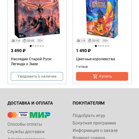
1-4
30-45
12+
1-4
30-45
10+
3 490 ₽
1 490 ₽
Наследие Старой Руси:
Цветные королевства
Легенда о Змее
1 отзыв
Уведомить о наличии
Купить
ДОСТАВКА И ОПЛАТА
ПОКУПАТЕЛЯМ
Подобрать игру
Бонусная программа
Способы оплаты
Информация о заказе
Службы доставки
Возврат товара
Адреса магазинов