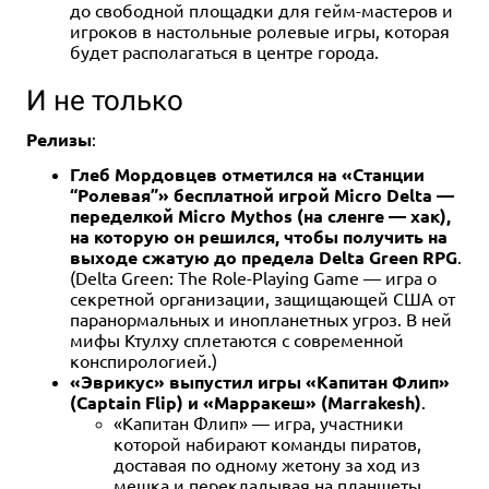
до свободной площадки для гейм-мастеров и
игроков в настольные ролевые игры, которая
будет располагаться в центре города.
И не только
Релизы
:
Глеб Мордовцев отметился на «Станции
“Ролевая”» бесплатной игрой Micro Delta —
переделкой Micro Mythos (на сленге — хак),
на которую он решился, чтобы получить на
выходе сжатую до предела Delta Green RPG
.
(Delta Green: The Role-Playing Game — игра о
секретной организации, защищающей США от
паранормальных и инопланетных угроз. В ней
мифы Ктулху сплетаются с современной
конспирологией.)
«Эврикус» выпустил игры «Капитан Флип»
(Captain Flip) и «Марракеш» (Marrakesh)
.
«Капитан Флип» — игра, участники
которой набирают команды пиратов,
доставая по одному жетону за ход из
мешка и перекладывая на планшеты