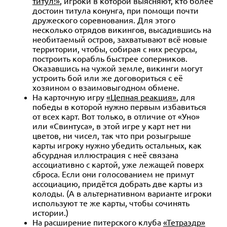
титул!»
, игроки в которой выясняют, кто более
достоин титула конунга, при помощи почти
дружеского соревнования. Для этого
несколько отрядов викингов, высадившись на
необитаемый остров, захватывают всё новые
территории, чтобы, собирая с них ресурсы,
построить корабль быстрее соперников.
Оказавшись на чужой земле, викинги могут
устроить бой или же договориться с её
хозяином о взаимовыгодном обмене.
На карточную игру
«Цепная реакция»
, для
победы в которой нужно первым избавиться
от всех карт. Вот только, в отличие от «Уно»
или «Свинтуса», в этой игре у карт нет ни
цветов, ни чисел, так что при розыгрыше
карты игроку нужно убедить остальных, как
абсурдная иллюстрация с неё связана
ассоциативно с картой, уже лежащей поверх
сброса. Если они голосованием не примут
ассоциацию, придётся добрать две карты из
колоды. (А в альтернативном варианте игроки
используют те же карты, чтобы сочинять
истории.)
На расширение питерского клуба
«Тетраэдр»