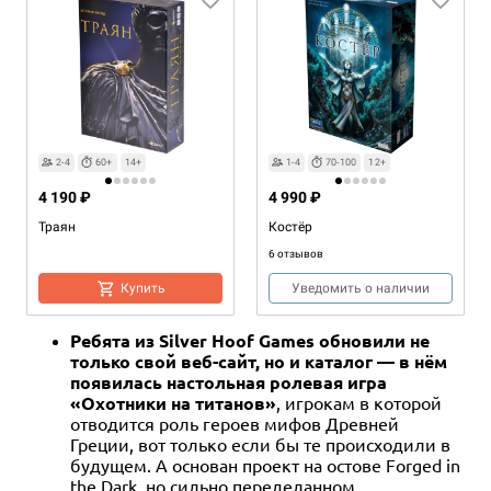
2-4
60+
14+
1-4
70-100
12+
4 190 ₽
4 990 ₽
Траян
Костёр
6 отзывов
Купить
Уведомить о наличии
Ребята из Silver Hoof Games обновили не
только свой веб-сайт, но и каталог — в нём
появилась настольная ролевая игра
«Охотники на титанов»
, игрокам в которой
отводится роль героев мифов Древней
Греции, вот только если бы те происходили в
будущем. А основан проект на остове Forged in
the Dark, но сильно переделанном.