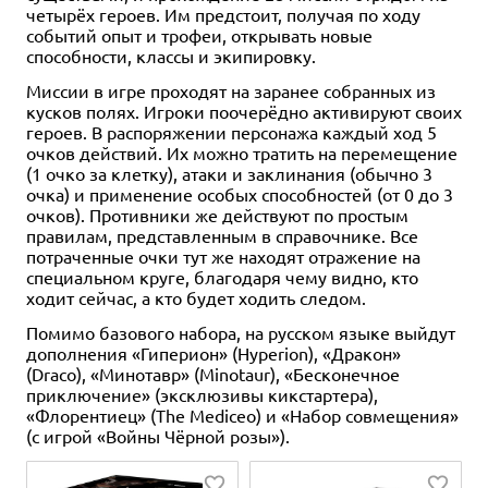
четырёх героев. Им предстоит, получая по ходу
событий опыт и трофеи, открывать новые
способности, классы и экипировку.
Миссии в игре проходят на заранее собранных из
кусков полях. Игроки поочерёдно активируют своих
героев. В распоряжении персонажа каждый ход 5
очков действий. Их можно тратить на перемещение
(1 очко за клетку), атаки и заклинания (обычно 3
очка) и применение особых способностей (от 0 до 3
очков). Противники же действуют по простым
правилам, представленным в справочнике. Все
потраченные очки тут же находят отражение на
специальном круге, благодаря чему видно, кто
ходит сейчас, а кто будет ходить следом.
Помимо базового набора, на русском языке выйдут
дополнения «Гиперион» (Hyperion), «Дракон»
(Draco), «Минотавр» (Minotaur), «Бесконечное
приключение» (эксклюзивы кикстартера),
«Флорентиец» (The Mediceo) и «Набор совмещения»
(с игрой «Войны Чёрной розы»).