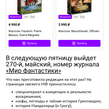
Купить
Предзаказ
14+
Eng
Предзаказ
14+
Eng
4 990 ₽
3 990 ₽
Warcrow. Feudom: Pierre
Warcrow. Mounthaven: Officers
Besson, Grand Magister
Купить
Купить
В следующую пятницу выйдет
270-й, майский, номер журнала
«Мир фантастики»
Что нам приготовила редакция на этот раз? На
страницах свежего МФ примостились:
спецматериал о концепции и реальности
Предзаказ
14+
Eng
Предзаказ
14+
Eng
воскрешения;
2 990 ₽
4 990 ₽
мифы, легенды и тайная история Гренландии;
история Мандалорца (и Грогу);
Warcrow. Mounthaven: Waljan,
Warcrow. Yaldabaoth: Kipleacht