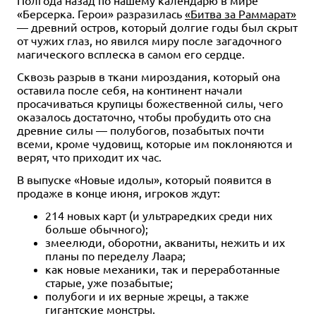
Предзаказ
Предзаказ
Предзаказ
Дополнение
Дополнение
Дополнение
1-4
1-6
1-4
Предзаказ
Предзаказ
Предзаказ
Дополнение
Дополнение
Дополнение
1-4
1-4
1-4
«Берсерка. Герои» разразилась
«Битва за Раммарат»
Предзаказ
90
90
90
13+
13+
13+
1-6
90
13+
90
90
90
13+
13+
13+
— древний остров, который долгие годы был скрыт
от чужих глаз, но явился миру после загадочного
37 999 ₽
4 990 ₽
11 990 ₽
490 ₽
4 990 ₽
2 490 ₽
1 490 ₽
44 430 ₽
-14%
магического всплеска в самом его сердце.
Набор игр "Новое время:
Новое время: Ренессанс.
Новое время: Ренессанс.
Новое время: Ренессанс.
Новое время: Ренессанс.
Новое время: Ренессанс.
Новое время: Ренессанс.
Ренессанс": "Хроники эпохи
Дракон
Бесконечное приключение
Набор совмещения
Гиперион
Минотавр
Флорентиец
Сквозь разрыв в ткани мироздания, который она
Возрождения"
оставила после себя, на континент начали
Купить
Купить
Купить
Купить
Купить
Купить
просачиваться крупицы божественной силы, чего
Купить
оказалось достаточно, чтобы пробудить ото сна
древние силы — полубогов, позабытых почти
всеми, кроме чудовищ, которые им поклоняются и
верят, что приходит их час.
В выпуске «Новые идолы», который появится в
продаже в конце июня, игроков ждут:
214 новых карт (и ультраредких среди них
больше обычного);
змеелюди, оборотни, акваниты, нежить и их
планы по переделу Лаара;
как новые механики, так и переработанные
старые, уже позабытые;
полубоги и их верные жрецы, а также
гигантские монстры.