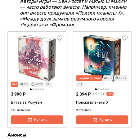
Авторы игры — Бен Россет и Мэтью О’Мэлли
— часто работают вместе. Например, именно
они вместе придумали «Поиски планеты X»,
«Между двух замков безумного короля
Людвига» и «Фромаж».
1-4
60-75
Хит
2-5
60-90
13+
13+
3 990 ₽
2 394 ₽
3 990 ₽
-40%
Битва за Рокуган
Поиски планеты X
148 отзывов
9 отзывов
Купить
Купить
Анонсы
: