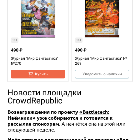
16+
16+
490 ₽
490 ₽
Журнал "Мир фантастики"
Журнал "Мир фантастики" №
№270
269
Купить
Уведомить о наличии
Новости площадки
CrowdRepublic
Вознаграждения по проекту
«Battletech:
Наёмники»
уже собираются и готовятся к
рассылке спонсорам
. А начнётся она на этой или
следующей неделе.
16+
16+
Идёт отгрузка вознаграждений по проекту
«Зов