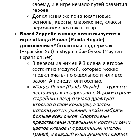
своему, и в игре немало путей развития
героев.
Дополнения же привносят новые
регионы, квесты, снаряжение, классы
персонажей, контакты и пр.
Board Zeppelin в конце осени выпустит к
игре «Панда Роял» (Panda Royale)
дополнения
«Абсолютная поддержка»
(Expansion Set) и «Буря в бамбуке» (Mayhem
Expansion Set).
В первом из них ещё 3 клана, а второе
состоит из модулей, которые можно
«подключать» по отдельности или все
разом. А приедут они осенью.
«Панда Роял» (Panda Royale) — турнир в
честь мира и процветания. Игроки в роли
старейшин панд сначала драфтуют
игроков в свои команды, а затем
используют их умения, чтобы набрать
больше всех очков. Спортсмены
представлены игральными костями семи
цветов кланов и с различным числом
граней, а каждый клан знаменит своими