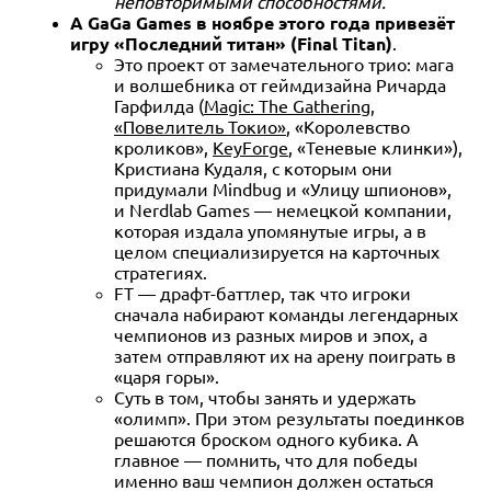
неповторимыми способностями.
А GaGa Games в ноябре этого года привезёт
игру «Последний титан» (Final Titan)
.
Это проект от замечательного трио: мага
и волшебника от геймдизайна Ричарда
Гарфилда (
Magic: The Gathering
,
«Повелитель Токио»
, «Королевство
кроликов»,
KeyForge
, «Теневые клинки»),
Кристиана Кудаля, с которым они
придумали Mindbug и «Улицу шпионов»,
и Nerdlab Games — немецкой компании,
которая издала упомянутые игры, а в
целом специализируется на карточных
стратегиях.
FT — драфт-баттлер, так что игроки
сначала набирают команды легендарных
чемпионов из разных миров и эпох, а
затем отправляют их на арену поиграть в
«царя горы».
Суть в том, чтобы занять и удержать
«олимп». При этом результаты поединков
решаются броском одного кубика. А
главное — помнить, что для победы
именно ваш чемпион должен остаться