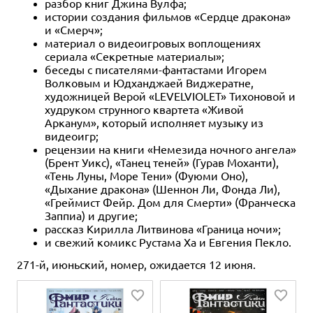
разбор книг Джина Вулфа;
the Last of the First
истории создания фильмов «Сердце дракона»
Купить
и «Смерч»;
Купить
материал о видеоигровых воплощениях
сериала «Секретные материалы»;
беседы с писателями-фантастами Игорем
Волковым и Юдханджаей Виджератне,
художницей Верой «LEVELVIOLET» Тихоновой и
худруком струнного квартета «Живой
Арканум», который исполняет музыку из
видеоигр;
рецензии на книги «Немезида ночного ангела»
(Брент Уикс), «Танец теней» (Гурав Моханти),
«Тень Луны, Море Тени» (Фуюми Оно),
«Дыхание дракона» (Шеннон Ли, Фонда Ли),
«Греймист Фейр. Дом для Смерти» (Франческа
Заппиа) и другие;
рассказ Кирилла Литвинова «Граница ночи»;
и свежий комикс Рустама Ха и Евгения Пекло.
271-й, июньский, номер, ожидается 12 июня.