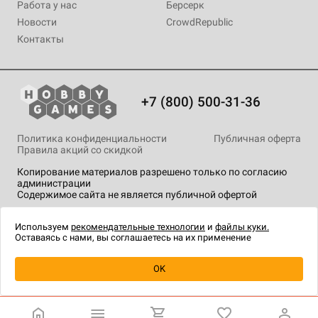
Работа у нас
Берсерк
Новости
CrowdRepublic
Контакты
+7 (800) 500-31-36
Политика конфиденциальности
Публичная оферта
Правила акций со скидкой
Копирование материалов разрешено только по согласию
администрации
Содержимое сайта не является публичной офертой
На сайте Hobby Games применяются
рекомендательные
технологии
.
Используем
рекомендательные технологии
и
файлы куки.
Оставаясь с нами, вы соглашаетесь на их применение
Уведомить о наличии
OK