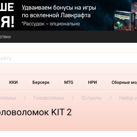
отеки
ККИ
Берсерк
MTG
НРИ
Сборные мо
оломки
Головоломки
IQ-пазлы
Набор и
оловоломок KIT 2