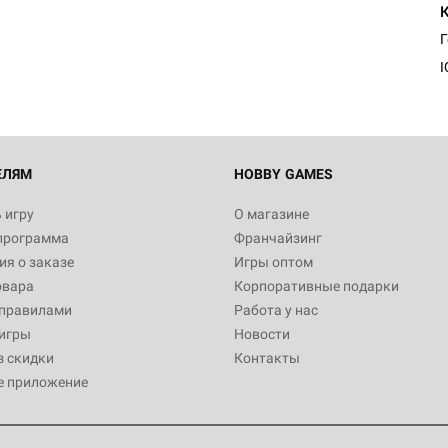
I
ЕЛЯМ
HOBBY GAMES
 игру
О магазине
программа
Франчайзинг
я о заказе
Игры оптом
овара
Корпоративные подарки
 правилами
Работа у нас
игры
Новости
з скидки
Контакты
е приложение