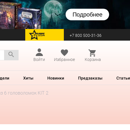
Подробнее
+7 800 500-31-36
перейти на Zvezda
Войти
Избранное
Корзина
дели
Хиты
Новинки
Предзаказы
Статьи
з 6 головоломок KIT 2