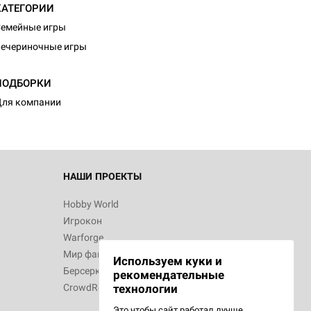
КАТЕГОРИИ
емейные игры
ечериночные игры
ПОДБОРКИ
ля компании
НАШИ ПРОЕКТЫ
Hobby World
Игрокон
Warforge
Мир фантастики
Используем куки и
Берсерк
рекомендательные
CrowdRepublic
технологии
Это чтобы сайт работал лучше.