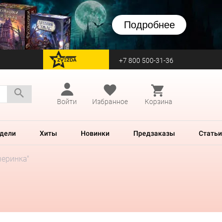
Подробнее
+7 800 500-31-36
перейти на Zvezda
Войти
Избранное
Корзина
дели
Хиты
Новинки
Предзаказы
Статьи
черинка"