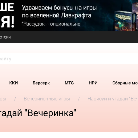
отеки
ККИ
Берсерк
MTG
НРИ
Сборные мо
гры
Вечериночные игры
Нарисуй и угадай "Ве
гадай "Вечеринка"